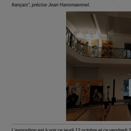
français”, précise Jean Hansmaennel.
L'exposition est à voir ce jeudi 12 octobre et ce vendredi 