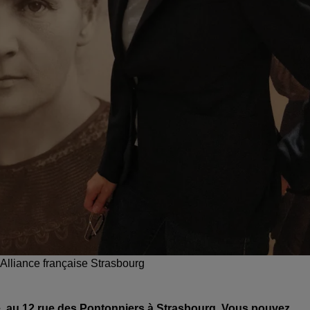
lliance française Strasbourg
ise, au 12 rue des Pontonniers à Strasbourg. Vous pouvez