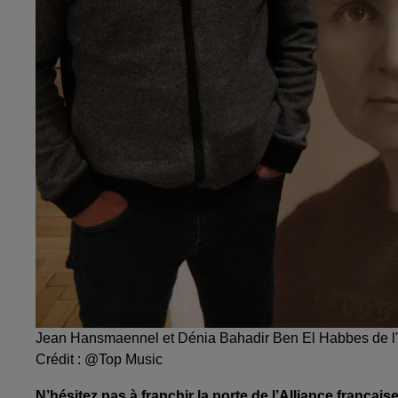
Jean Hansmaennel et Dénia Bahadir Ben El Habbes de l'A
Crédit :
@Top Music
N’hésitez pas à franchir la porte de l’Alliance frança