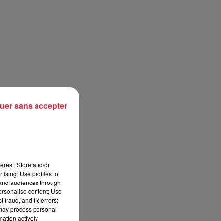
uer sans accepter
erest: Store and/or
tising; Use profiles to
tand audiences through
personalise content; Use
 fraud, and fix errors;
 may process personal
mation actively