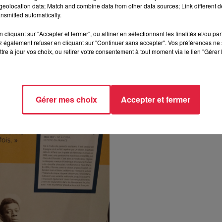
eolocation data; Match and combine data from other data sources; Link different de
bres ou pas, de personnes qui ont fait la France et qui sont
nsmitted automatically.
us, comme Picasso, Joséphine Baker ou encore Charles Aznavo
nd rôle, comme Jean-Baptiste Belley, le premier député noir
cliquant sur "Accepter et fermer", ou affiner en sélectionnant les finalités et/ou pa
 également refuser en cliquant sur "Continuer sans accepter". Vos préférences ne 
Jean Hansmaennel.
tre à jour vos choix, ou retirer votre consentement à tout moment via le lien "Gérer 
nde salle de l’Alliance française. Une saison sera dédiée à
francophonie au mois de mars et une saison sur le Japon en ma
Gérer mes choix
Accepter et fermer