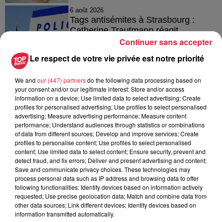
6 août 2026
Tags antisémites à Strasbourg :
Catherine Trautmann réagit
Continuer sans accepter
Le respect de votre vie privée est notre priorité
6 août 2026
We and
our (447) partners
do the following data processing based on
Au zoo de Mulhouse : rencontre
your consent and/or our legitimate interest: Store and/or access
avec les flamants rouges
information on a device; Use limited data to select advertising; Create
profiles for personalised advertising; Use profiles to select personalised
advertising; Measure advertising performance; Measure content
performance; Understand audiences through statistics or combinations
of data from different sources; Develop and improve services; Create
profiles to personalise content; Use profiles to select personalised
content; Use limited data to select content; Ensure security, prevent and
detect fraud, and fix errors; Deliver and present advertising and content;
À découvrir également
Save and communicate privacy choices. These technologies may
process personal data such as IP address and browsing data to offer
following functionalities: Identify devices based on information actively
requested; Use precise geolocation data; Match and combine data from
other data sources; Link different devices; Identify devices based on
information transmitted automatically.