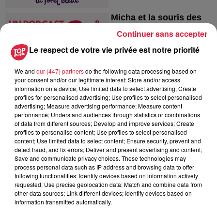
Micha et la souris des
moissons
Continuer sans accepter
Un podcast et au lit
Le respect de votre vie privée est notre priorité
We and
our (447) partners
do the following data processing based on
your consent and/or our legitimate interest: Store and/or access
information on a device; Use limited data to select advertising; Create
profiles for personalised advertising; Use profiles to select personalised
advertising; Measure advertising performance; Measure content
performance; Understand audiences through statistics or combinations
of data from different sources; Develop and improve services; Create
Micha et la grande
profiles to personalise content; Use profiles to select personalised
évasion des canards
content; Use limited data to select content; Ensure security, prevent and
Un podcast et au lit
detect fraud, and fix errors; Deliver and present advertising and content;
Save and communicate privacy choices. These technologies may
process personal data such as IP address and browsing data to offer
following functionalities: Identify devices based on information actively
requested; Use precise geolocation data; Match and combine data from
other data sources; Link different devices; Identify devices based on
information transmitted automatically.