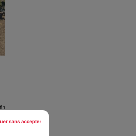
fin
 en
uer sans accepter
 ne
 de