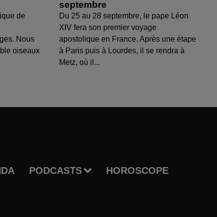
septembre
ique de
Du 25 au 28 septembre, le pape Léon
XIV fera son premier voyage
uges. Nous
apostolique en France. Après une étape
able oiseaux
à Paris puis à Lourdes, il se rendra à
Metz, où il...
NDA
PODCASTS
HOROSCOPE