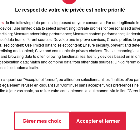
un
îlot de fraîcheur
. «
C’est devenu un espace vert, un vrai lieu
on
Lycéen vert
à l’initiative du projet.
Le respect de votre vie privée est notre priorité
ers
do the following data processing based on your consent and/or our legitimate int
device; Use limited data to select advertising; Create profiles for personalised adver
es estivales
, ce nouvel espace de pause arboré
améliorera le
vertising; Measure advertising performance; Measure content performance; Unders
s. «
Être autour de la nature, dans un espace ouvert végétalisé,
ns of data from different sources; Develop and improve services; Create profiles to 
er à l’extérieur, on pourra aller plus loin avec pourquoi pas
un
alised content; Use limited data to select content; Ensure security, prevent and detect
ertising and content; Save and communicate privacy choices. These technologies
te de la commission en charge de l'enseignement supérieur du
and browsing data to offer following functionalities: Identify devices based on infor
eolocation data; Match and combine data from other data sources; Link different de
nsmitted automatically.
néficier de ces travaux de végétalisation. La Région compte
 futur.
cliquant sur "Accepter et fermer", ou affiner en sélectionnant les finalités et/ou pa
 également refuser en cliquant sur "Continuer sans accepter". Vos préférences ne 
tre à jour vos choix, ou retirer votre consentement à tout moment via le lien "Gérer 
2h56
ntz a réalisé ses études à l’Institut Européen de Journalisme à
Gérer mes choix
Accepter et fermer
r pour Top Music, elle sillonne l’Alsace pour vous partager l’act
ales ou des bons plans.