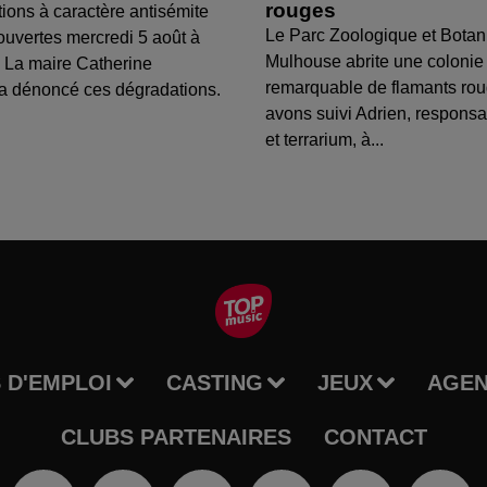
rouges
tions à caractère antisémite
Le Parc Zoologique et Botan
ouvertes mercredi 5 août à
Mulhouse abrite une colonie
 La maire Catherine
remarquable de flamants ro
a dénoncé ces dégradations.
avons suivi Adrien, respons
et terrarium, à...
 D'EMPLOI
CASTING
JEUX
AGE
CLUBS PARTENAIRES
CONTACT