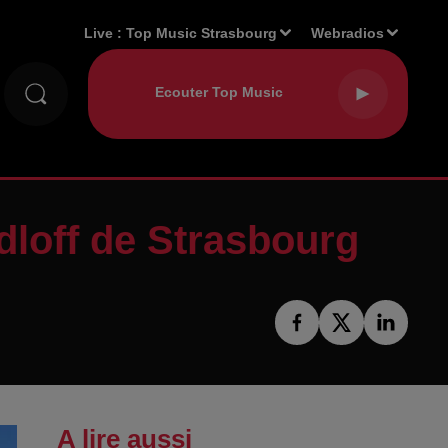
Live :
Top Music Strasbourg
Webradios
dloff de Strasbourg
A lire aussi