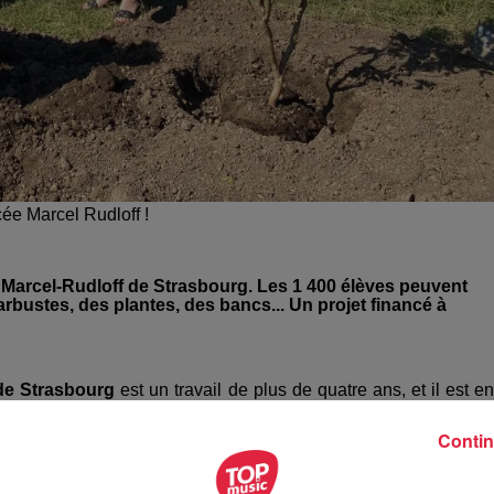
cée Marcel Rudloff !
ée Marcel-Rudloff de Strasbourg. Les 1 400 élèves peuvent
rbustes, des plantes, des bancs... Un projet financé à
 de Strasbourg
est un travail de plus de quatre ans, et il est en
devenue
invivable
, surtout sous les fortes chaleurs. «
Elle était
Contin
rés nous étions en nage.
Personne n’allait là, les élèves
er dehors
», évoque
Rodolphe Raffin-Marchetti, proviseur