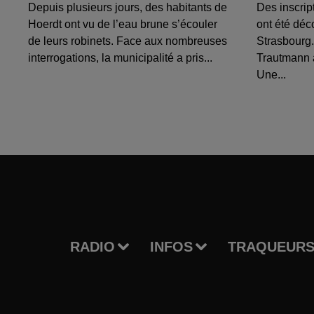
Depuis plusieurs jours, des habitants de
Des inscrip
Hoerdt ont vu de l’eau brune s’écouler
ont été déc
de leurs robinets. Face aux nombreuses
Strasbourg.
interrogations, la municipalité a pris...
Trautmann 
Une...
RADIO
INFOS
TRAQUEURS