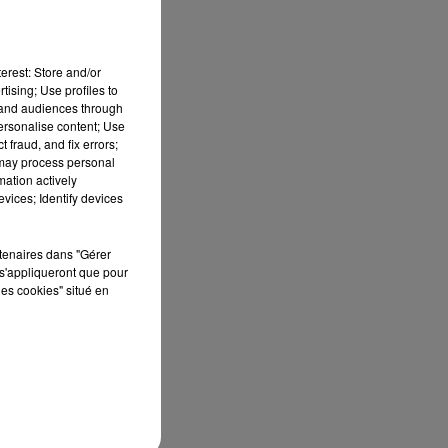
 de
erest: Store and/or
tising; Use profiles to
tand audiences through
personalise content; Use
 fraud, and fix errors;
 may process personal
mation actively
vices; Identify devices
rtenaires dans "Gérer
s'appliqueront que pour
les cookies" situé en
u