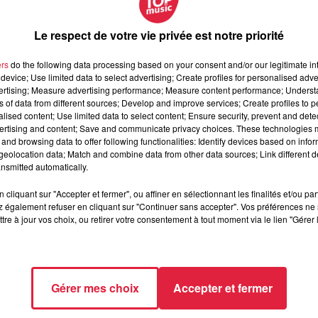
Le respect de votre vie privée est notre priorité
ellenberg - Ep3 - L'été
nberg - Ep3 - L'été
ers
do the following data processing based on your consent and/or our legitimate int
device; Use limited data to select advertising; Create profiles for personalised adver
vertising; Measure advertising performance; Measure content performance; Unders
ns of data from different sources; Develop and improve services; Create profiles to 
alised content; Use limited data to select content; Ensure security, prevent and detect
ertising and content; Save and communicate privacy choices. These technologies
and browsing data to offer following functionalities: Identify devices based on infor
eolocation data; Match and combine data from other data sources; Link different de
nsmitted automatically.
cliquant sur "Accepter et fermer", ou affiner en sélectionnant les finalités et/ou pa
 également refuser en cliquant sur "Continuer sans accepter". Vos préférences ne 
tre à jour vos choix, ou retirer votre consentement à tout moment via le lien "Gérer 
ellenberg - EP2 - Le printemps
t la saison du regreffage, des travaux du sol, mais pas
Gérer mes choix
Accepter et fermer