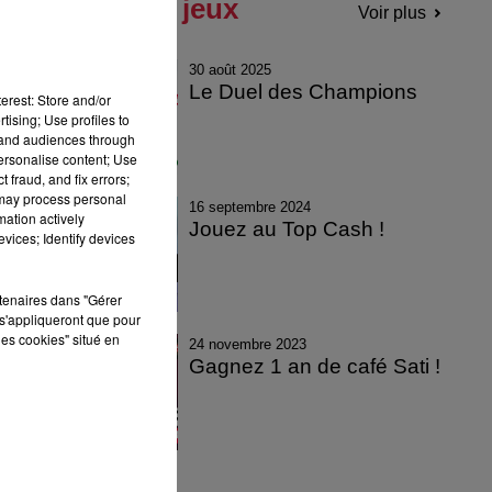
Tous les jeux
Voir plus
30 août 2025
Le Duel des Champions
erest: Store and/or
tising; Use profiles to
tand audiences through
personalise content; Use
 fraud, and fix errors;
 may process personal
16 septembre 2024
mation actively
Jouez au Top Cash !
vices; Identify devices
rtenaires dans "Gérer
s'appliqueront que pour
les cookies" situé en
24 novembre 2023
Gagnez 1 an de café Sati !