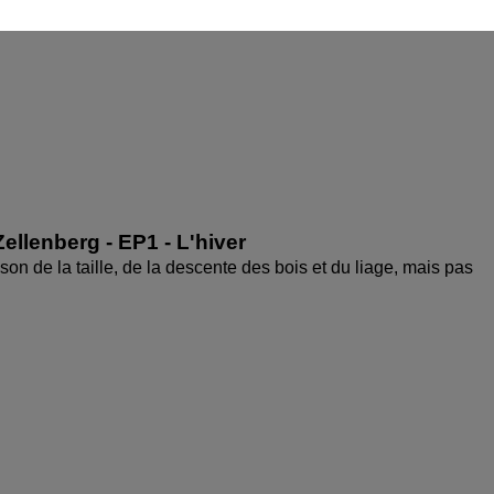
ellenberg - EP1 - L'hiver
aison de la taille, de la descente des bois et du liage, mais pas