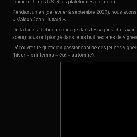
topmusic.fr, nos RS et les plateformes d’écoute).
Pendant un an (de février à septembre 2020), nous avons s
« Maison Jean Huttard ».
De la taille à l¹ébourgeonnage dans les vignes, du travail 
soeur) nous ont plongé dans leurs huit hectares de vignes
Découvrez le quotidien passionnant de ces jeunes vigner
(hiver – printemps – été – automne).