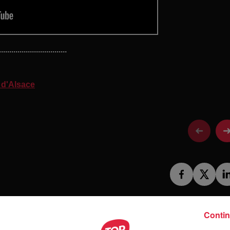
.................................
 d'Alsace
Contin