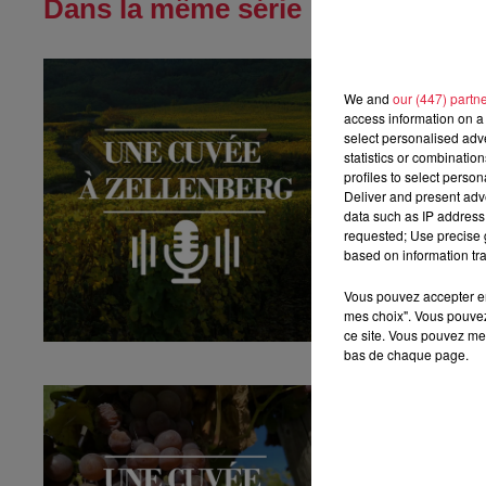
Dans la même série
Une Cuvée à Z
Une Cuvée à Zelle
We and
our (447) partn
access information on a 
select personalised ad
statistics or combinatio
profiles to select person
Deliver and present adv
data such as IP address 
requested; Use precise g
based on information tra
Vous pouvez accepter en 
mes choix". Vous pouvez
ce site. Vous pouvez met
bas de chaque page.
Une cuvée à Z
Le printemps, c’es
seulement...