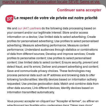
marche au profit de l'association locale SEVE Seins et vie.
Continuer sans accepter
Publié : 2 décembre 2023 à 6h00 - Modifié : 30 octobre 2025
Le respect de votre vie privée est notre priorité
à 16h48 Celine Rinckel
We and
our (447) partners
do the following data processing based on
your consent and/or our legitimate interest: Store and/or access
information on a device; Use limited data to select advertising; Create
profiles for personalised advertising; Use profiles to select personalised
A lire aussi
advertising; Measure advertising performance; Measure content
performance; Understand audiences through statistics or combinations
of data from different sources; Develop and improve services; Create
profiles to personalise content; Use profiles to select personalised
6 août 2026
content; Use limited data to select content; Ensure security, prevent and
À Hoerdt, de l’eau brune sort des
detect fraud, and fix errors; Deliver and present advertising and content;
robinets
Save and communicate privacy choices. These technologies may
process personal data such as IP address and browsing data to offer
following functionalities: Identify devices based on information actively
requested; Use precise geolocation data; Match and combine data from
other data sources; Link different devices; Identify devices based on
6 août 2026
information transmitted automatically.
Tags antisémites à Strasbourg :
Catherine Trautmann réagit
Vous pouvez accepter en cliquant sur "Accepter et fermer", ou affiner en
sélectionnant les finalités et/ou partenaires dans "Gérer mes choix".