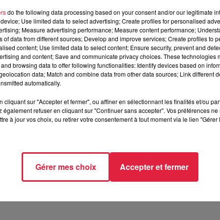
ers
do the following data processing based on your consent and/or our legitimate int
device; Use limited data to select advertising; Create profiles for personalised adver
vertising; Measure advertising performance; Measure content performance; Unders
ns of data from different sources; Develop and improve services; Create profiles to 
alised content; Use limited data to select content; Ensure security, prevent and detect
ertising and content; Save and communicate privacy choices. These technologies
and browsing data to offer following functionalities: Identify devices based on infor
eolocation data; Match and combine data from other data sources; Link different de
nsmitted automatically.
cliquant sur "Accepter et fermer", ou affiner en sélectionnant les finalités et/ou pa
 publique. Les organisations syndicales appellent à une journé
 également refuser en cliquant sur "Continuer sans accepter". Vos préférences ne 
ace, une manifestation aura lieu
au départ de la place de la
tre à jour vos choix, ou retirer votre consentement à tout moment via le lien "Gérer 
tira de la place Kléber à 14h
. Sachez par ailleurs que
toutes l
nombreuses écoles resteront également portes closes en Alsace
Gérer mes choix
Accepter et fermer