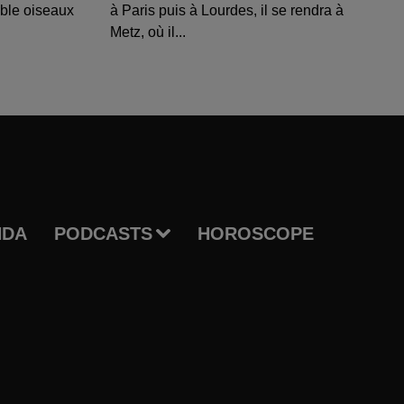
able oiseaux
à Paris puis à Lourdes, il se rendra à
Metz, où il...
NDA
PODCASTS
HOROSCOPE