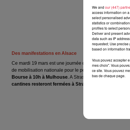
We and
our (447) partn
access information on a 
select personalised ad
statistics or combinatio
profiles to select person
Deliver and present adv
data such as IP address 
requested; Use precise g
based on information tra
Des manifestations en Alsace
Vous pouvez accepter en 
Ce mardi 19 mars est une journée de grève de la fonction
mes choix". Vous pouvez
de mobilisation nationale pour le pouvoir d'achat. En Als
ce site. Vous pouvez met
bas de chaque page.
Bourse à 10h à Mulhouse
. A Strasbourg,
le cortège par
cantines resteront fermées à Strasbourg demain
. De 