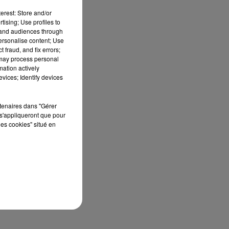
erest: Store and/or
tising; Use profiles to
tand audiences through
personalise content; Use
 fraud, and fix errors;
 may process personal
mation actively
vices; Identify devices
rtenaires dans "Gérer
e
s'appliqueront que pour
les cookies" situé en
es
.