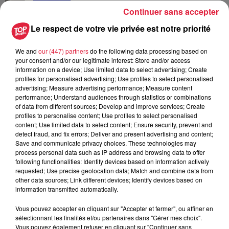
Continuer sans accepter
6 août 2026
Au zoo de Mulhouse : rencontre
Le respect de votre vie privée est notre priorité
avec les flamants rouges
We and
our (447) partners
do the following data processing based on
your consent and/or our legitimate interest: Store and/or access
information on a device; Use limited data to select advertising; Create
profiles for personalised advertising; Use profiles to select personalised
advertising; Measure advertising performance; Measure content
performance; Understand audiences through statistics or combinations
of data from different sources; Develop and improve services; Create
À découvrir également
profiles to personalise content; Use profiles to select personalised
content; Use limited data to select content; Ensure security, prevent and
detect fraud, and fix errors; Deliver and present advertising and content;
Save and communicate privacy choices. These technologies may
process personal data such as IP address and browsing data to offer
following functionalities: Identify devices based on information actively
requested; Use precise geolocation data; Match and combine data from
other data sources; Link different devices; Identify devices based on
information transmitted automatically.
Vous pouvez accepter en cliquant sur "Accepter et fermer", ou affiner en
sélectionnant les finalités et/ou partenaires dans "Gérer mes choix".
Vous pouvez également refuser en cliquant sur "Continuer sans