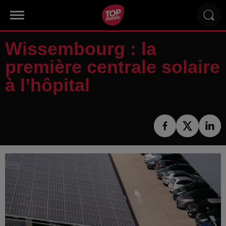
Wissembourg : la
première centrale solaire
à l’hôpital