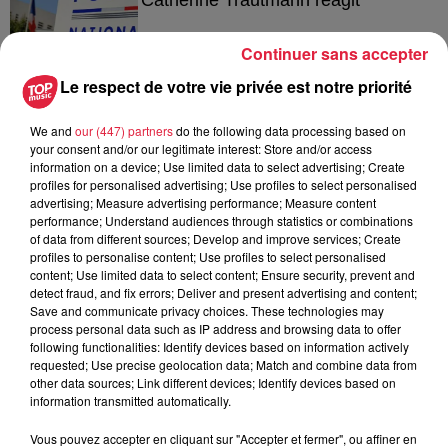
Continuer sans accepter
Le respect de votre vie privée est notre priorité
6 août 2026
Au zoo de Mulhouse : rencontre
We and
our (447) partners
do the following data processing based on
avec les flamants rouges
your consent and/or our legitimate interest: Store and/or access
information on a device; Use limited data to select advertising; Create
profiles for personalised advertising; Use profiles to select personalised
advertising; Measure advertising performance; Measure content
performance; Understand audiences through statistics or combinations
of data from different sources; Develop and improve services; Create
profiles to personalise content; Use profiles to select personalised
content; Use limited data to select content; Ensure security, prevent and
À découvrir également
detect fraud, and fix errors; Deliver and present advertising and content;
Save and communicate privacy choices. These technologies may
process personal data such as IP address and browsing data to offer
following functionalities: Identify devices based on information actively
requested; Use precise geolocation data; Match and combine data from
other data sources; Link different devices; Identify devices based on
information transmitted automatically.
Vous pouvez accepter en cliquant sur "Accepter et fermer", ou affiner en