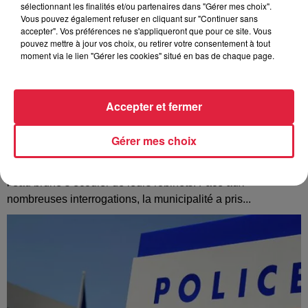
sélectionnant les finalités et/ou partenaires dans "Gérer mes choix".
Vous pouvez également refuser en cliquant sur "Continuer sans
accepter". Vos préférences ne s'appliqueront que pour ce site. Vous
pouvez mettre à jour vos choix, ou retirer votre consentement à tout
moment via le lien "Gérer les cookies" situé en bas de chaque page.
Accepter et fermer
Gérer mes choix
À Hoerdt, de l’eau brune sort des robinets
Depuis plusieurs jours, des habitants de Hoerdt ont vu de
l’eau brune s’écouler de leurs robinets. Face aux
nombreuses interrogations, la municipalité a pris...