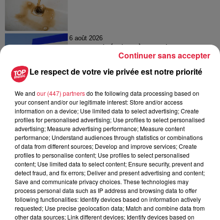
6 août 2026
Tags antisémites à Strasbourg :
Continuer sans accepter
Catherine Trautmann réagit
Le respect de votre vie privée est notre priorité
We and
our (447) partners
do the following data processing based on
your consent and/or our legitimate interest: Store and/or access
6 août 2026
information on a device; Use limited data to select advertising; Create
Au zoo de Mulhouse : rencontre
profiles for personalised advertising; Use profiles to select personalised
avec les flamants rouges
advertising; Measure advertising performance; Measure content
performance; Understand audiences through statistics or combinations
of data from different sources; Develop and improve services; Create
profiles to personalise content; Use profiles to select personalised
content; Use limited data to select content; Ensure security, prevent and
detect fraud, and fix errors; Deliver and present advertising and content;
Save and communicate privacy choices. These technologies may
process personal data such as IP address and browsing data to offer
À découvrir également
following functionalities: Identify devices based on information actively
requested; Use precise geolocation data; Match and combine data from
other data sources; Link different devices; Identify devices based on