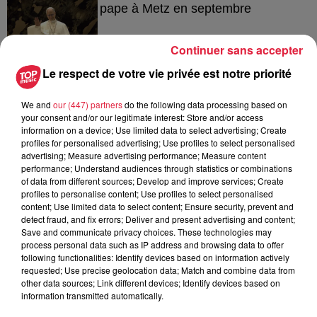
pape à Metz en septembre
Continuer sans accepter
Le respect de votre vie privée est notre priorité
5 août 2026
Europa-Park : des précisons sur
l’après Euro-Mir
We and
our (447) partners
do the following data processing based on
your consent and/or our legitimate interest: Store and/or access
information on a device; Use limited data to select advertising; Create
profiles for personalised advertising; Use profiles to select personalised
advertising; Measure advertising performance; Measure content
performance; Understand audiences through statistics or combinations
of data from different sources; Develop and improve services; Create
profiles to personalise content; Use profiles to select personalised
À découvrir également
content; Use limited data to select content; Ensure security, prevent and
detect fraud, and fix errors; Deliver and present advertising and content;
Save and communicate privacy choices. These technologies may
process personal data such as IP address and browsing data to offer
following functionalities: Identify devices based on information actively
requested; Use precise geolocation data; Match and combine data from
other data sources; Link different devices; Identify devices based on
information transmitted automatically.