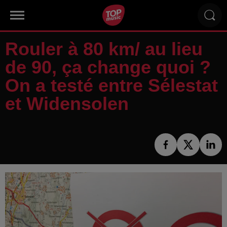
Rouler à 80 km/ au lieu
de 90, ça change quoi ?
On a testé entre Sélestat
et Widensolen