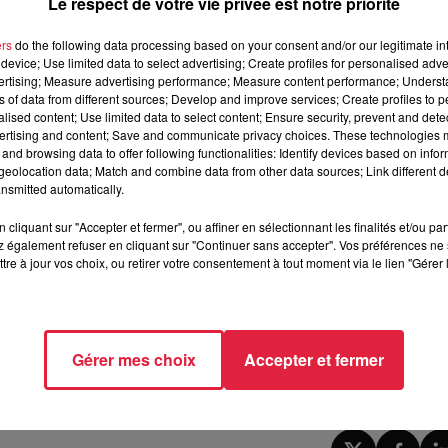
Le respect de votre vie privée est notre priorité
er leur niveau de jeu. C'est le moment !
ers
do the following data processing based on your consent and/or our legitimate int
device; Use limited data to select advertising; Create profiles for personalised adver
h.
vertising; Measure advertising performance; Measure content performance; Unders
ns of data from different sources; Develop and improve services; Create profiles to 
alised content; Use limited data to select content; Ensure security, prevent and detect
ertising and content; Save and communicate privacy choices. These technologies
and browsing data to offer following functionalities: Identify devices based on infor
eolocation data; Match and combine data from other data sources; Link different de
nsmitted automatically.
cliquant sur "Accepter et fermer", ou affiner en sélectionnant les finalités et/ou pa
 également refuser en cliquant sur "Continuer sans accepter". Vos préférences ne 
tre à jour vos choix, ou retirer votre consentement à tout moment via le lien "Gérer 
Gérer mes choix
Accepter et fermer
10h38 Sebastien Ruffet