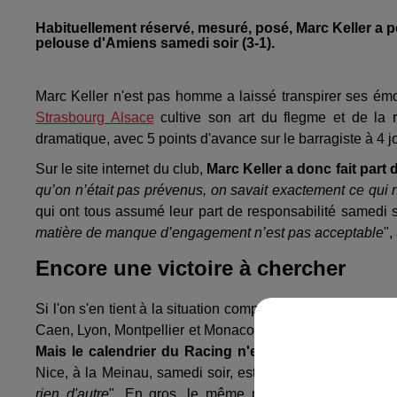
Habituellement réservé, mesuré, posé, Marc Keller a p
pelouse d'Amiens samedi soir (3-1).
Marc Keller n'est pas homme a laissé transpirer ses émot
Strasbourg Alsace
cultive son art du flegme et de la réf
dramatique, avec 5 points d'avance sur le barragiste à 4 j
Sur le site internet du club,
Marc Keller a donc fait part 
qu’on n’était pas prévenus, on savait exactement ce qui 
qui ont tous assumé leur part de responsabilité samedi s
matière de manque d’engagement n’est pas acceptable
",
Encore une victoire à chercher
Si l'on s'en tient à la situation comptable, en toute objecti
Caen, Lyon, Montpellier et Monaco arrivent au menu des A
Mais le calendrier du Racing n'est pas beaucoup pl
Nice, à la Meinau, samedi soir, est donc une étape impor
rien d'autre
". En gros, le même match que contre St-