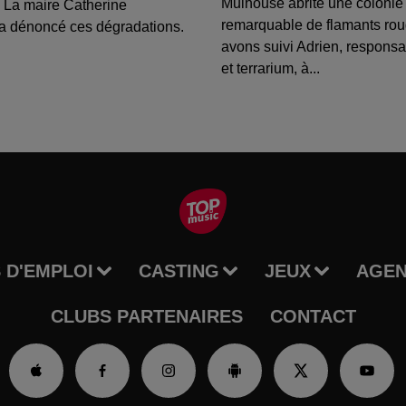
Mulhouse abrite une colonie
 La maire Catherine
remarquable de flamants ro
a dénoncé ces dégradations.
avons suivi Adrien, respons
et terrarium, à...
 D'EMPLOI
CASTING
JEUX
AGE
CLUBS PARTENAIRES
CONTACT