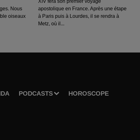
XIV fera son premier voyage
uges. Nous
apostolique en France. Après une étape
able oiseaux
à Paris puis à Lourdes, il se rendra à
Metz, où il...
NDA
PODCASTS
HOROSCOPE