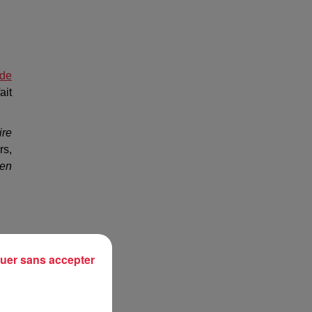
 de
ait
ire
rs,
 en
ng
.
uer sans accepter
ué.
e à
 et
rd,