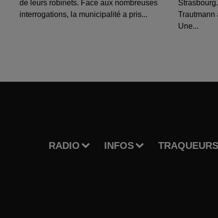
de leurs robinets. Face aux nombreuses
Strasbourg.
interrogations, la municipalité a pris...
Trautmann 
Une...
RADIO
INFOS
TRAQUEURS