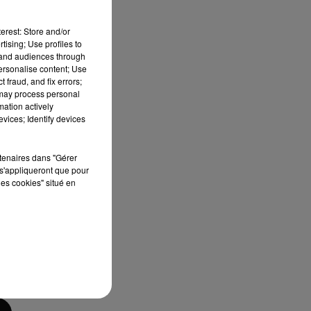
erest: Store and/or
tising; Use profiles to
tand audiences through
personalise content; Use
 fraud, and fix errors;
 may process personal
mation actively
vices; Identify devices
rtenaires dans "Gérer
s'appliqueront que pour
les cookies" situé en