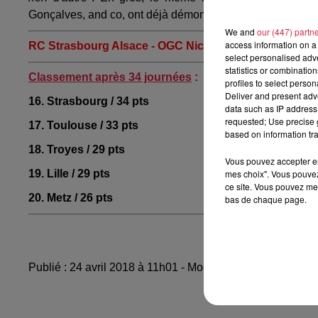
Gonçalves, and co, ont déjà démontré qu'ils savaient élev
We and
our (447) partn
access information on a 
RC Strasbourg Alsace - OGC Nice / samedi 29 avril, 20
select personalised ad
statistics or combinatio
Classement après 34 journées
:
profiles to select person
Deliver and present adv
16. Strasbourg / 34 pts
data such as IP address 
requested; Use precise g
17. Toulouse / 33 pts
based on information tra
18. Troyes / 29 pts
Vous pouvez accepter en 
mes choix". Vous pouvez
19. Lille / 29 pts
ce site. Vous pouvez met
20. Metz / 26 pts
bas de chaque page.
Publié : 24 avril 2018 à 11h01 - Modifié : 10 mai 2021 à 