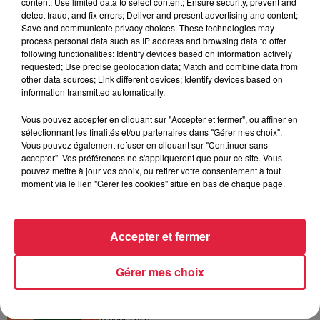
content; Use limited data to select content; Ensure security, prevent and
2025 à 16h48 Rédaction
detect fraud, and fix errors; Deliver and present advertising and content;
Save and communicate privacy choices. These technologies may
process personal data such as IP address and browsing data to offer
following functionalities: Identify devices based on information actively
requested; Use precise geolocation data; Match and combine data from
other data sources; Link different devices; Identify devices based on
A lire aussi
information transmitted automatically.
Vous pouvez accepter en cliquant sur "Accepter et fermer", ou affiner en
6 août 2026
sélectionnant les finalités et/ou partenaires dans "Gérer mes choix".
À Hoerdt, de l’eau brune sort des
Vous pouvez également refuser en cliquant sur "Continuer sans
robinets
accepter". Vos préférences ne s'appliqueront que pour ce site. Vous
pouvez mettre à jour vos choix, ou retirer votre consentement à tout
moment via le lien "Gérer les cookies" situé en bas de chaque page.
6 août 2026
Accepter et fermer
Tags antisémites à Strasbourg :
Catherine Trautmann réagit
Gérer mes choix
6 août 2026