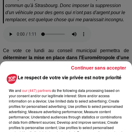
commun qu'à Strasbourg. Donc imposer la suppression
d'un véhicule pour des gens qui n'ont pas d'argent pour le
remplacer, est quelque chose qui me paraissait incongru.
Ce vote ce lundi au conseil municipal permettra de
déterminer la mise en place dans l'Eurométropole d'une
ZFE (Zone à faibles émissions) dans le but d'éviter une
Continuer sans accepter
sanction de la part de l'Union Européenne
. Strasbourg
Le respect de votre vie privée est notre priorité
devrait rejoindre les nombreuses villes françaises comme
Grenoble ou encore Marseille déjà dotées de ce statut de
We and
our (447) partners
do the following data processing based on
ZFE.
your consent and/or our legitimate interest: Store and/or access
information on a device; Use limited data to select advertising; Create
profiles for personalised advertising; Use profiles to select personalised
advertising; Measure advertising performance; Measure content
performance; Understand audiences through statistics or combinations
of data from different sources; Develop and improve services; Create
profiles to personalise content; Use profiles to select personalised
Publié : 23 septembre 2019 à 19h00 - Modifié : 30 octobre