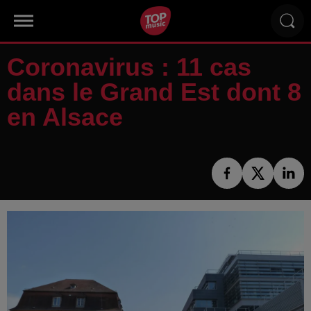
Coronavirus : 11 cas
dans le Grand Est dont 8
en Alsace