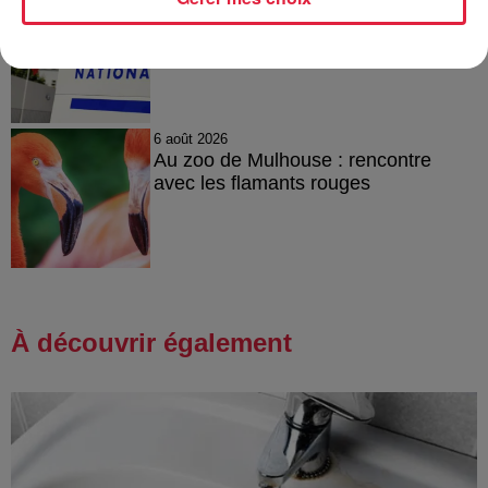
Tags antisémites à Strasbourg :
Catherine Trautmann réagit
6 août 2026
Au zoo de Mulhouse : rencontre
avec les flamants rouges
À découvrir également