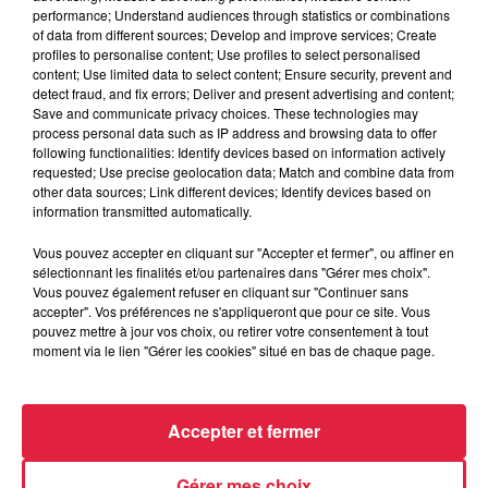
génèrent environ entre 10 à 20 tests au quotidien. Dans
performance; Understand audiences through statistics or combinations
of data from different sources; Develop and improve services; Create
la plupart des cas, ces tests
se révèlent négatifs.
profiles to personalise content; Use profiles to select personalised
content; Use limited data to select content; Ensure security, prevent and
detect fraud, and fix errors; Deliver and present advertising and content;
Save and communicate privacy choices. These technologies may
Publié : 2 mars 2020 à 20h58 - Modifié : 10 mai 2021 à
process personal data such as IP address and browsing data to offer
following functionalities: Identify devices based on information actively
10h57 Rédaction
requested; Use precise geolocation data; Match and combine data from
other data sources; Link different devices; Identify devices based on
information transmitted automatically.
Vous pouvez accepter en cliquant sur "Accepter et fermer", ou affiner en
A lire aussi
sélectionnant les finalités et/ou partenaires dans "Gérer mes choix".
Vous pouvez également refuser en cliquant sur "Continuer sans
accepter". Vos préférences ne s'appliqueront que pour ce site. Vous
pouvez mettre à jour vos choix, ou retirer votre consentement à tout
6 août 2026
moment via le lien "Gérer les cookies" situé en bas de chaque page.
À Hoerdt, de l’eau brune sort des
robinets
Accepter et fermer
Gérer mes choix
6 août 2026