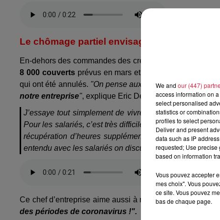
Le chômage partiel envisagé
En-dehors des commandes des crèches et des périscolaires,
8 000 couverts
prévus en mars et en avril, pour des ba
qui ont été annulés.
"On pense aux patrons, mais il faut a
We and
our (447) partn
access information on a 
notre entreprise
"
, explique Eric Deiber qui n’exclue pas
select personalised ad
statistics or combinatio
J’essaye tout simplement de vivre au jour le jour : d’ê
profiles to select person
Pour les salariés, c’est très difficile de les rassurer parc
Deliver and present adv
récupération d’heures supplémentaires, on va mettre 
data such as IP address 
requested; Use precise g
entendu avec les salariés on discutera de tout ça ensemb
based on information tra
Vous pouvez accepter en 
mes choix". Vous pouvez
ce site. Vous pouvez met
Ce chef d’entreprise aime aussi à rappeler que
"les pet
bas de chaque page.
des périodes de coronavirus !".