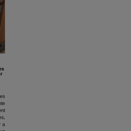
es
ur
tes
nte
nt
es,
r a