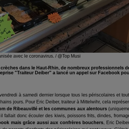
rganisée avec le coronavirus. / @Top Musi
es crèches dans le Haut-Rhin, de nombreux professionnels d
treprise "Traiteur Deiber" a lancé un appel sur Facebook po
ndredi à samedi dernier lorsque tous les périscolaires et tou
ins jours. Pour Eric Deiber, traiteur à Mittelwihr, cela représe
mcom de Ribeauvillé et les communes aux alentours
(uniqueme
il fallait donc écouler des kiwis, poissons frits, dindes, fromag
book mais grâce aussi aux confrères bouchers
, Eric Deibe