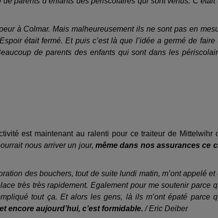
 de parents d’enfants des périscolaires qui sont venus. C’était
coeur à Colmar. Mais malheureusement ils ne sont pas en mes
Espoir était fermé. Et puis c’est là que l’idée a germé de faire
Beaucoup de parents des enfants qui sont dans les périscolai
vité est maintenant au ralenti pour ce traiteur de Mittelwihr 
urrait nous arriver un jour,
même dans nos assurances ce c
poration des bouchers, tout de suite lundi matin, m’ont appelé et
place très très rapidement. Egalement pour me soutenir parce 
pliqué tout ça. Et alors les gens, là ils m’ont épaté parce 
 et encore aujourd’hui, c’est formidable.
/ Eric Deiber