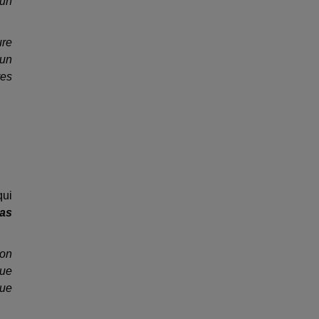
 un
ure
 un
res
qui
as
 on
que
que