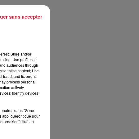
uer sans accepter
 de
ons
ril
erest: Store and/or
tising; Use profiles to
tand audiences through
personalise content; Use
ut.
 fraud, and fix errors;
 en
 may process personal
ien
mation actively
vices; Identify devices
rtenaires dans "Gérer
s'appliqueront que pour
les cookies" situé en
ors