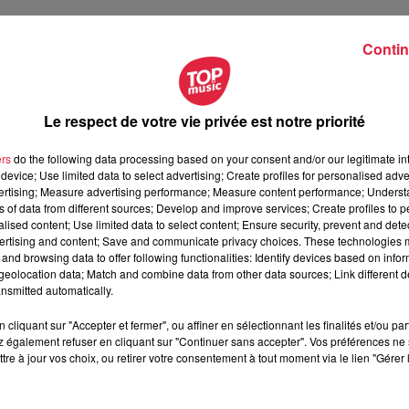
Contin
 le traiteur de Mittelwihr doit aussi faire face à
l’annulation
Le respect de votre vie privée est notre priorité
nquets, des assemblées générales de banque, des manifestati
ussi penser aux salariés.
Cette situation pourrait mettre en pé
ers
do the following data processing based on your consent and/or our legitimate int
device; Use limited data to select advertising; Create profiles for personalised adver
 de mettre en place du chômage partiel.
vertising; Measure advertising performance; Measure content performance; Unders
ns of data from different sources; Develop and improve services; Create profiles to 
tre comme un surfeur sur sa planche qui essaye de rester debo
alised content; Use limited data to select content; Ensure security, prevent and detect
e qu’on est dans une inconnue, c’est clair. Pour l’instant on était
ertising and content; Save and communicate privacy choices. These technologies
en place un chômage partiel parce qu’on n’a pas le choix. B
and browsing data to offer following functionalities: Identify devices based on infor
eolocation data; Match and combine data from other data sources; Link different de
le. / Eric Deiber
nsmitted automatically.
cliquant sur "Accepter et fermer", ou affiner en sélectionnant les finalités et/ou pa
 également refuser en cliquant sur "Continuer sans accepter". Vos préférences ne 
tre à jour vos choix, ou retirer votre consentement à tout moment via le lien "Gérer 
its commerces locaux ont besoin de soutien, même en-deh