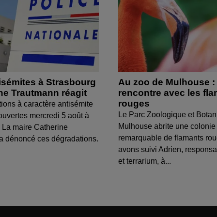
isémites à Strasbourg
Au zoo de Mulhouse :
ine Trautmann réagit
rencontre avec les fl
rouges
tions à caractère antisémite
Le Parc Zoologique et Botan
ouvertes mercredi 5 août à
Mulhouse abrite une colonie
 La maire Catherine
remarquable de flamants ro
a dénoncé ces dégradations.
avons suivi Adrien, respons
et terrarium, à...