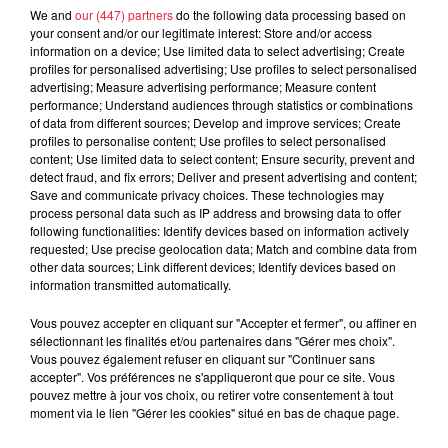
We and
our (447) partners
do the following data processing based on
Dans le premier cas, la personne compétente pour recevoir
your consent and/or our legitimate interest: Store and/or access
la procuration pourra se déplacer, au domicile de l’électeur,
information on a device; Use limited data to select advertising; Create
pour recueillir le document signé par lui.
profiles for personalised advertising; Use profiles to select personalised
advertising; Measure advertising performance; Measure content
Dans les hébergements collectifs, les directeurs ou un de
performance; Understand audiences through statistics or combinations
leurs agents peuvent être désignés comme délégué d’un
of data from different sources; Develop and improve services; Create
profiles to personalise content; Use profiles to select personalised
officier de police judiciaire pour recueillir les procurations.
content; Use limited data to select content; Ensure security, prevent and
detect fraud, and fix errors; Deliver and present advertising and content;
Save and communicate privacy choices. These technologies may
process personal data such as IP address and browsing data to offer
following functionalities: Identify devices based on information actively
requested; Use precise geolocation data; Match and combine data from
other data sources; Link different devices; Identify devices based on
information transmitted automatically.
Publié : 11 mars 2020 à 13h13 - Modifié : 10 mai 2021 à
Vous pouvez accepter en cliquant sur "Accepter et fermer", ou affiner en
10h58 Anne-Sophie Martin
sélectionnant les finalités et/ou partenaires dans "Gérer mes choix".
Vous pouvez également refuser en cliquant sur "Continuer sans
accepter". Vos préférences ne s'appliqueront que pour ce site. Vous
pouvez mettre à jour vos choix, ou retirer votre consentement à tout
moment via le lien "Gérer les cookies" situé en bas de chaque page.
A lire aussi