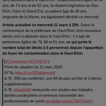
ans, de 73 ans et de 92 ans, ils étaient originaires du Bas-
Rhin. Dans le Grand Est, un patient âgé de 38 ans,
originaire de la Marne, est également décédé ce mercredi.
Article actualisé ce mercredi 11 mars à 20h.
Selon le
communiqué de la préfecture du Haut-Rhin, trois nouveaux
décès sont à déplorer dans le Haut-Rhin : il s’agit de
personnes âgées de 79, 80 et 81 ans,
ce qui porte le
nombre total de décès à 6 personnes depuis l’apparition
du foyer de contamination dans le Haut-Rhin
.
[
#Coronavirus
#COVID19
]
Point de situation du 11 mars 2020
ðŸ‘‰
https://t.co/i3QpbdmomK
â–¶ï¸ 359 cas confirmés, soit 99 de plus qu’hier et 3 décès
supplémentaires
â–¶ï¸
@prefet68
renouvelle son soutien aux malades,
familles endeuillées et remercie l'ensemble des
professionnels de santé
pic.twitter.com/u718H7Aq2U