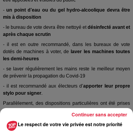
-
un point d’eau ou du gel hydro-alcoolique devra être
mis à disposition
- le bureau de vote devra être nettoyé et
désinfecté avant et
après chaque scrutin
- il est en outre recommandé, dans les bureaux de vote
dotés de machines à voter, de
laver les machines toutes
les demi-heures
- se laver régulièrement les mains reste le meilleur moyen
de prévenir la propagation du Covid-19
- il est recommandé aux électeurs d’
apporter leur propre
stylo pour signer
.
Parallèlement, des dispositions particulières ont été prises
pour faciliter
le vote par procuration
:
Continuer sans accepter
des personnes en confinement ou en quarantaine,
Le respect de votre vie privée est notre priorité
des personnes plus vulnérables au virus.