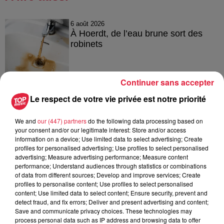
6 août 2026
À Hoerdt, de l’eau brune sort des
robinets
Continuer sans accepter
6 août 2026
Le respect de votre vie privée est notre priorité
Tags antisémites à Strasbourg :
Catherine Trautmann réagit
We and
our (447) partners
do the following data processing based on
your consent and/or our legitimate interest: Store and/or access
information on a device; Use limited data to select advertising; Create
profiles for personalised advertising; Use profiles to select personalised
advertising; Measure advertising performance; Measure content
6 août 2026
performance; Understand audiences through statistics or combinations
Au zoo de Mulhouse : rencontre
of data from different sources; Develop and improve services; Create
avec les flamants rouges
profiles to personalise content; Use profiles to select personalised
content; Use limited data to select content; Ensure security, prevent and
detect fraud, and fix errors; Deliver and present advertising and content;
Save and communicate privacy choices. These technologies may
process personal data such as IP address and browsing data to offer