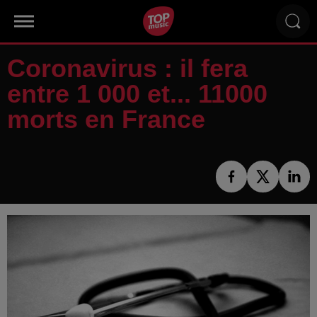
Coronavirus : il fera
entre 1 000 et... 11000
morts en France