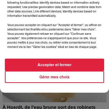
following functionalities: Identify devices based on information actively
requested; Use precise geolocation data; Match and combine data from
other data sources; Link different devices; Identify devices based on
À découvrir également
information transmitted automatically.
Vous pouvez accepter en cliquant sur "Accepter et fermer", ou affiner en
sélectionnant les finalités et/ou partenaires dans "Gérer mes choix".
Vous pouvez également refuser en cliquant sur "Continuer sans
accepter". Vos préférences ne s'appliqueront que pour ce site. Vous
pouvez mettre à jour vos choix, ou retirer votre consentement à tout
moment via le lien "Gérer les cookies" situé en bas de chaque page.
Accepter et fermer
Gérer mes choix
À Hoerdt, de l’eau brune sort des robinets