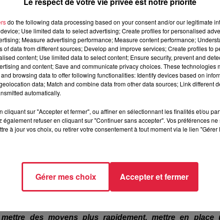
Le respect de votre vie privée est notre priorité
 les deux derniers jours, on a un petit peu de place
. Mais on
ers
do the following data processing based on your consent and/or our legitimate int
ent donc
il faut voir comment évoluent le nombre de person
device; Use limited data to select advertising; Create profiles for personalised adver
animation. Mais effectivement c'est le risque, de devoir fa
vertising; Measure advertising performance; Measure content performance; Unders
ns of data from different sources; Develop and improve services; Create profiles to 
alised content; Use limited data to select content; Ensure security, prevent and detect
 à Mulhouse un
peu à sortir la tête de l'eau, côté soignants ?
ertising and content; Save and communicate privacy choices. These technologies
and browsing data to offer following functionalities: Identify devices based on infor
n
. Parce que c'est quand même quelque chose de stressant. Il f
eolocation data; Match and combine data from other data sources; Link different de
que c'est de l'attraper aussi, de contaminer nos proches.
C'
nsmitted automatically.
ants, quels qu'ils soient, les infirmiers, les pompiers, 
cliquant sur "Accepter et fermer", ou affiner en sélectionnant les finalités et/ou pa
 également refuser en cliquant sur "Continuer sans accepter". Vos préférences ne 
tre à jour vos choix, ou retirer votre consentement à tout moment via le lien "Gérer 
 pour travailler avec cette crainte ?
qu'il y a des risques d'épidémie, de pandémie
. Oui c'est stress
que
nous on est là pour soigner les gens, pour nous occu
nd on a un petit moment de repit, voilà.
Gérer mes choix
Accepter et fermer
 avez des raisons d'être en colère aujourd'hui ?
un peu en colère contre le gouvernement qui n'a pas trop pris
 mettre des moyens plus rapidement, mettre en place 