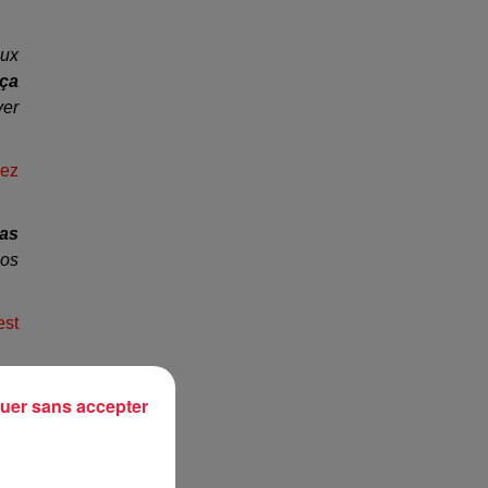
eux
 ça
ver
vez
pas
nos
est
nes
uer sans accepter
peu