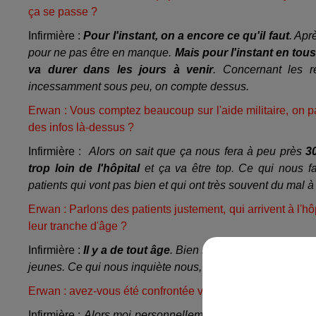
ça se passe ?
Infirmière :
Pour l'instant, on a encore ce qu'il faut
. Apr
pour ne pas être en manque.
Mais pour l'instant en tou
va durer dans les jours à venir
. Concernant les re
incessamment sous peu, on compte dessus.
Erwan : Vous comptez beaucoup sur l'aide militaire, on p
des infos là-dessus ?
Infirmière :
Alors on sait que ça nous fera à peu près
30
trop loin de l'hôpital
et ça va être top. Ce qui nous fa
patients qui vont pas bien et qui ont très souvent du mal à
Erwan : Parlons des patients justement, qui arrivent à l'hôp
leur tranche d'âge ?
Infirmière :
Il y a de tout âge
. Bien sûr les personnes à r
jeunes. Ce qui nous inquiète nous, c'est que ces jeunes 
Erwan : a
vez-vous été confrontée vous, en tant qu'infirmière
Infirmière :
Alors moi personnellement non. Il en a effec