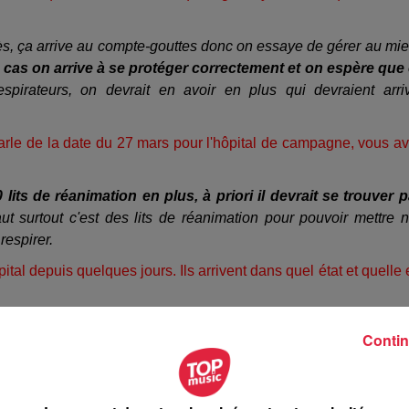
ès, ça arrive au compte-gouttes donc on essaye de gérer au mi
s cas on arrive à se protéger correctement et on espère que
spirateurs, on devrait en avoir en plus qui devraient arri
arle de la date du 27 mars pour l'hôpital de campagne, vous a
 lits de réanimation en plus, à priori il devrait se trouver 
ut surtout c'est des lits de réanimation pour pouvoir mettre 
 respirer.
ital depuis quelques jours. Ils arrivent dans quel état et quelle 
isque, ce sont les personnes âgées, mais on a aussi des person
Contin
sont touchés par le Covid-19, sans très gros problème de santé.
 à l'obligation de faire un tri entre les patients ?
tivement été question à un moment mais là
on souffle un petit 