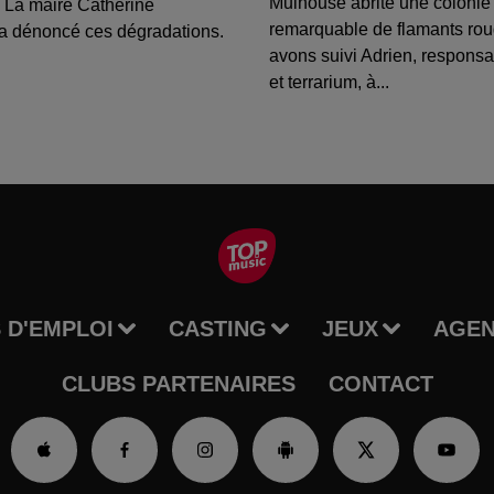
Mulhouse abrite une colonie
 La maire Catherine
remarquable de flamants ro
a dénoncé ces dégradations.
avons suivi Adrien, respons
et terrarium, à...
 D'EMPLOI
CASTING
JEUX
AGE
CLUBS PARTENAIRES
CONTACT