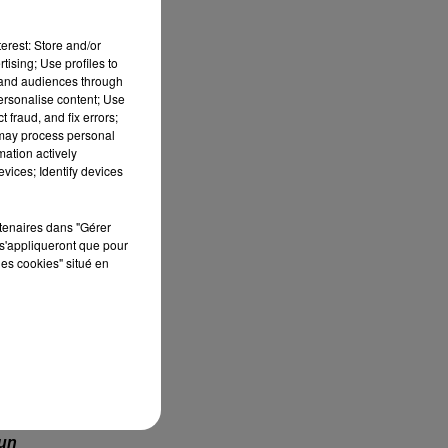
 ne
erest: Store and/or
nes
tising; Use profiles to
ire
tand audiences through
personalise content; Use
 fraud, and fix errors;
 may process personal
mation actively
aut
vices; Identify devices
est
les
rtenaires dans "Gérer
s'appliqueront que pour
les cookies" situé en
ant
per
 la
un