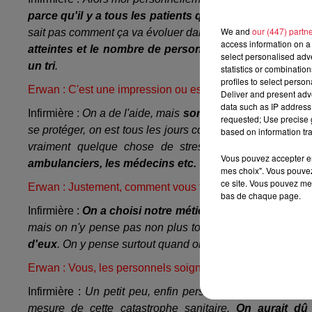
parce qu'il y a tous les patients qui ont été transférés
We and
our (447) partn
sait pas comment ça va évoluer dans les heures qui suiv
access information on a 
atteintes et le nombre de personnes devant être en ré
select personalised ad
un tri
.
statistics or combinatio
profiles to select person
Erwan : C'est une impression ou est-ce qu'on commence
Deliver and present adv
data such as IP address 
Infirmière :
On a de l'aide, mais
sortir la tête de l'eau, no
requested; Use precise g
se protéger, on est tous les jours confronté à ça. Et
le ris
based on information tra
vraiment quelque chose de stressant pour
les soign
Vous pouvez accepter en 
ambulanciers, les médecins etc.
mes choix". Vous pouvez
ce site. Vous pouvez met
Erwan : Justement, comment vous faites psychologiquement
bas de chaque page.
Infirmière :
On a choisi notre métier, on sait très bien 
mais on n'y pense pas non plus toute la journée parce 
d'eux
. On y pense surtout quand on rentre chez nous, qua
Erwan : Vous, les personnels soignants de Mulhouse, vous
Infirmière :
Un petit peu, enfin personnellement je suis 
mesure de cette catastrophe sanitaire.
On aurait dû