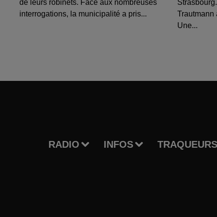
de leurs robinets. Face aux nombreuses
Strasbourg.
interrogations, la municipalité a pris...
Trautmann 
Une...
RADIO
INFOS
TRAQUEURS