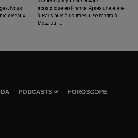
XIV fera son premier voyage
uges. Nous
apostolique en France. Après une étape
able oiseaux
à Paris puis à Lourdes, il se rendra à
Metz, où il...
NDA
PODCASTS
HOROSCOPE