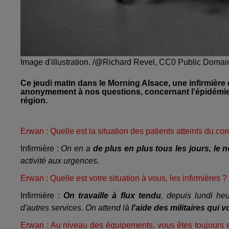
Image d'illustration. /@Richard Revel, CC0 Public Domai
Ce jeudi matin dans le Morning Alsace, une infirmièr
anonymement à nos questions, concernant l'épidémie d
région.
Erwan : Quelle est la situation des patients atteints du co
Infirmière :
On en a
de plus en plus tous les jours, le 
activité aux urgences.
Erwan : Quelle est votre situation à vous, les infirmières ?
Infirmière :
On travaille à flux tendu
, depuis lundi he
d'autres services. On attend là
l'aide des militaires qui v
Erwan : Au niveau des équipements, vous êtes toujours