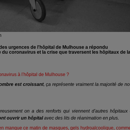
n
e des urgences de l'hôpital de Mulhouse a répondu
u coronavirus et la crise que traversent les hôpitaux de l
ronavirus à l'hôpital de Mulhouse ?
nombre est croissant
, ça représente vraiment la majorité de no
ureusement on a des renforts qui viennent d'autres hôpitaux
ont ouvrir un hôpital
avec des lits de réanimation en plus.
 en manque ce matin de masques, gels hydroalcoolique, comm