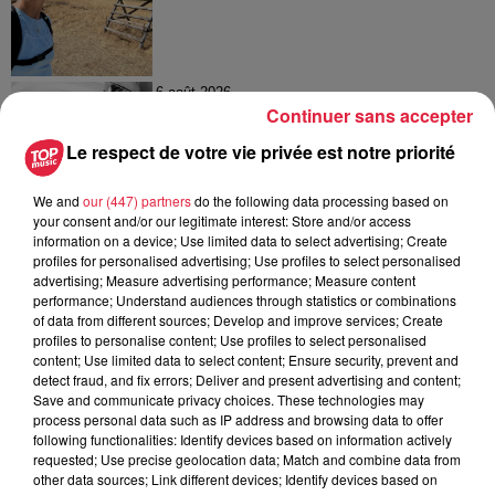
6 août 2026
Continuer sans accepter
À Hoerdt, de l’eau brune sort des
robinets
Le respect de votre vie privée est notre priorité
We and
our (447) partners
do the following data processing based on
your consent and/or our legitimate interest: Store and/or access
information on a device; Use limited data to select advertising; Create
6 août 2026
Tags antisémites à Strasbourg :
profiles for personalised advertising; Use profiles to select personalised
advertising; Measure advertising performance; Measure content
Catherine Trautmann réagit
performance; Understand audiences through statistics or combinations
of data from different sources; Develop and improve services; Create
profiles to personalise content; Use profiles to select personalised
content; Use limited data to select content; Ensure security, prevent and
detect fraud, and fix errors; Deliver and present advertising and content;
Save and communicate privacy choices. These technologies may
process personal data such as IP address and browsing data to offer
following functionalities: Identify devices based on information actively
À découvrir également
requested; Use precise geolocation data; Match and combine data from
other data sources; Link different devices; Identify devices based on