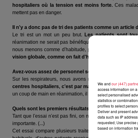
hospitaliers où la tension est moins forte.
Ces malade
mettent pas en danger.
Il n'y a donc pas de tri des patients comme un article 
Le tri est un mot un peu brut.
Les patients sont tou
réanimation ne serait pas bénéfique pour eux en raison de
nous menons comme d'habitude, pour une prise en char
vision globale, comme on fait d'habitude
.
Avez-vous assez de personnel soignant et assez de re
Sur les respirateurs, nous avons relancé des comman
We and
our (447) partn
centres hospitaliers, c'est par manque de moyens.
(.
access information on a 
un coup de main en réanimation, il y a un partage des tâ
select personalised ad
statistics or combinatio
profiles to select person
Quels sont les premiers résultats de l'essai clinique m
Deliver and present adv
Tant que l'essai n'est pas fini, on ne peut pas donner de 
data such as IP address 
requested; Use precise g
importante. (...)
based on information tra
Cet essai compare plusieurs traitements : des patients 