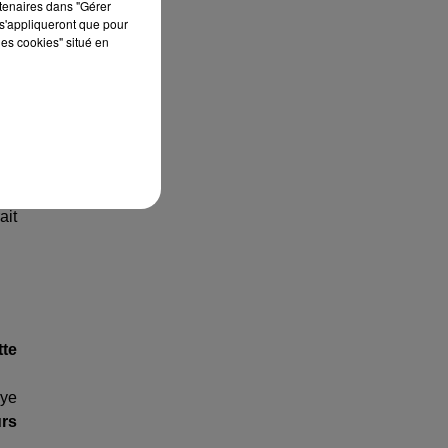
pas
rtenaires dans "Gérer
s'appliqueront que pour
ons
les cookies" situé en
des
ans
de
est
ait
tte
aye
urs