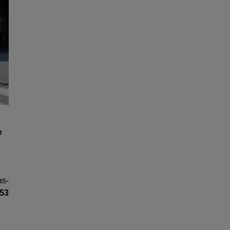
e
as-
153