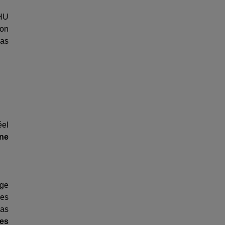
CHU
 on
pas
éel
une
rge
les
pas
res