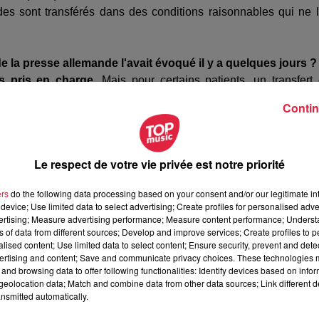
s sont transférés dans des conditions raisonnables qui ne 
de la presse allemande l'avait évoqué il y a quelques jours ?
s pris en charge
. Mais pour certains patients, un transfert
 leur âge ou d'autres facteurs de risque. C'est une réflexion 
Contin
ge la plus adaptée aux patients.
Ce n'est pas un tri, c'est 
Le respect de votre vie privée est notre priorité
spirateurs ?
des.
C'est vrai, si des patients sont transférés dans d'aut
ers
do the following data processing based on your consent and/or our legitimate int
..) Nous continuons également à former du personnel pour don
device; Use limited data to select advertising; Create profiles for personalised adver
ches, nous réorganisons nos services.
vertising; Measure advertising performance; Measure content performance; Unders
ns of data from different sources; Develop and improve services; Create profiles to 
alised content; Use limited data to select content; Ensure security, prevent and detect
ené sur le Covid-19 à l'hôpital de Strasbourg ?
ertising and content; Save and communicate privacy choices. These technologies
résultat même si ça va très vite. Il y a une mobilisation extrêm
and browsing data to offer following functionalities: Identify devices based on infor
eolocation data; Match and combine data from other data sources; Link different de
nsmitted automatically.
ont une prise en charge standard avec de l'oxygène et les so