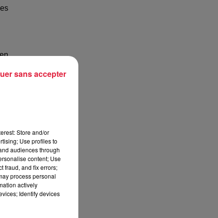
les
 en
que
uer sans accepter
une
res
erest: Store and/or
ner
tising; Use profiles to
tand audiences through
personalise content; Use
 fraud, and fix errors;
 may process personal
ent
mation actively
vices; Identify devices
ins