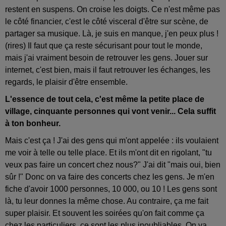
restent en suspens. On croise les doigts. Ce n'est même pas
le côté financier, c'est le côté visceral d'être sur scène, de
partager sa musique. Là, je suis en manque, j'en peux plus !
(rires) Il faut que ça reste sécurisant pour tout le monde,
mais j'ai vraiment besoin de retrouver les gens. Jouer sur
internet, c'est bien, mais il faut retrouver les échanges, les
regards, le plaisir d'être ensemble.
L'essence de tout cela, c'est même la petite place de
village, cinquante personnes qui vont venir... Cela suffit
à ton bonheur.
Mais c'est ça ! J'ai des gens qui m'ont appelée : ils voulaient
me voir à telle ou telle place. Et ils m'ont dit en rigolant, "tu
veux pas faire un concert chez nous?" J'ai dit "mais oui, bien
sûr !" Donc on va faire des concerts chez les gens. Je m'en
fiche d'avoir 1000 personnes, 10 000, ou 10 ! Les gens sont
là, tu leur donnes la même chose. Au contraire, ça me fait
super plaisir. Et souvent les soirées qu'on fait comme ça
chez les particuliers, ce sont les plus inoubliables. On va