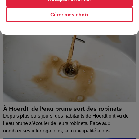
Gérer mes choix
À Hoerdt, de l’eau brune sort des robinets
Depuis plusieurs jours, des habitants de Hoerdt ont vu de
l’eau brune s’écouler de leurs robinets. Face aux
nombreuses interrogations, la municipalité a pris...