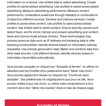
information on a device; Use limited data to select advertising; Create
profiles for personalised advertising; Use profiles to select personalised
advertising; Measure advertising performance; Measure content
performance; Understand audiences through statistics or combinations
of data from different sources; Develop and improve services; Create
6 août 2026
profiles to personalise content; Use profiles to select personalised
Tags antisémites à Strasbourg :
content; Use limited data to select content; Ensure security, prevent and
Catherine Trautmann réagit
detect fraud, and fix errors; Deliver and present advertising and content;
Save and communicate privacy choices. These technologies may
process personal data such as IP address and browsing data to offer
following functionalities: Identify devices based on information actively
requested; Use precise geolocation data; Match and combine data from
other data sources; Link different devices; Identify devices based on
6 août 2026
information transmitted automatically.
Au zoo de Mulhouse : rencontre
avec les flamants rouges
Vous pouvez accepter en cliquant sur "Accepter et fermer", ou affiner en
sélectionnant les finalités et/ou partenaires dans "Gérer mes choix".
Vous pouvez également refuser en cliquant sur "Continuer sans
accepter". Vos préférences ne s'appliqueront que pour ce site. Vous
pouvez mettre à jour vos choix, ou retirer votre consentement à tout
moment via le lien "Gérer les cookies" situé en bas de chaque page.
À découvrir également
Accepter et fermer