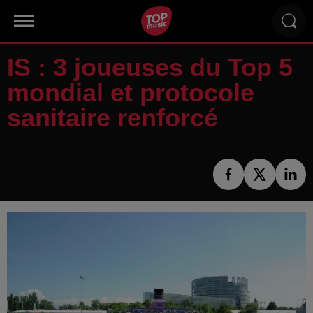
IS : 3 joueuses du Top 5
mondial et protocole
sanitaire renforcé