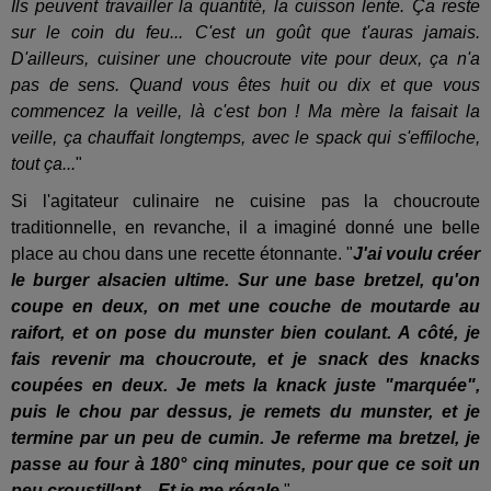
Ils peuvent travailler la quantité, la cuisson lente. Ça reste
sur le coin du feu... C'est un goût que t'auras jamais.
D'ailleurs, cuisiner une choucroute vite pour deux, ça n'a
pas de sens. Quand vous êtes huit ou dix et que vous
commencez la veille, là c'est bon ! Ma mère la faisait la
veille, ça chauffait longtemps, avec le spack qui s'effiloche,
tout ça...
"
Si l'agitateur culinaire ne cuisine pas la choucroute
traditionnelle, en revanche, il a imaginé donné une belle
place au chou dans une recette étonnante. "
J'ai voulu créer
le burger alsacien ultime. Sur une base bretzel, qu'on
coupe en deux, on met une couche de moutarde au
raifort, et on pose du munster bien coulant. A côté, je
fais revenir ma choucroute, et je snack des knacks
coupées en deux. Je mets la knack juste "marquée",
puis le chou par dessus, je remets du munster, et je
termine par un peu de cumin. Je referme ma bretzel, je
passe au four à 180° cinq minutes, pour que ce soit un
peu croustillant... Et je me régale
.
"