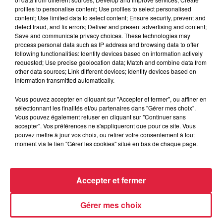
profiles to personalise content; Use profiles to select personalised
content; Use limited data to select content; Ensure security, prevent and
detect fraud, and fix errors; Deliver and present advertising and content;
6 août 2026
Save and communicate privacy choices. These technologies may
Au zoo de Mulhouse : rencontre
process personal data such as IP address and browsing data to offer
avec les flamants rouges
following functionalities: Identify devices based on information actively
requested; Use precise geolocation data; Match and combine data from
other data sources; Link different devices; Identify devices based on
information transmitted automatically.
Vous pouvez accepter en cliquant sur "Accepter et fermer", ou affiner en
sélectionnant les finalités et/ou partenaires dans "Gérer mes choix".
Vous pouvez également refuser en cliquant sur "Continuer sans
À découvrir également
accepter". Vos préférences ne s'appliqueront que pour ce site. Vous
pouvez mettre à jour vos choix, ou retirer votre consentement à tout
moment via le lien "Gérer les cookies" situé en bas de chaque page.
Accepter et fermer
Gérer mes choix