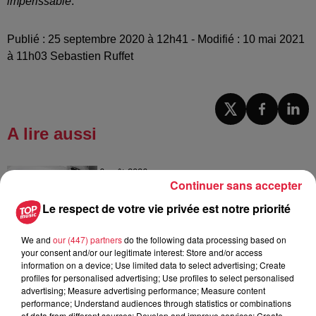
impérissable
."
Publié : 25 septembre 2020 à 12h41 - Modifié : 10 mai 2021
à 11h03 Sebastien Ruffet
A lire aussi
6 août 2026
Continuer sans accepter
À Hoerdt, de l’eau brune sort des
robinets
Le respect de votre vie privée est notre priorité
We and
our (447) partners
do the following data processing based on
your consent and/or our legitimate interest: Store and/or access
information on a device; Use limited data to select advertising; Create
6 août 2026
profiles for personalised advertising; Use profiles to select personalised
Tags antisémites à Strasbourg :
advertising; Measure advertising performance; Measure content
Catherine Trautmann réagit
performance; Understand audiences through statistics or combinations
of data from different sources; Develop and improve services; Create