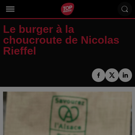
Le burger à la
choucroute de Nicolas
Rieffel