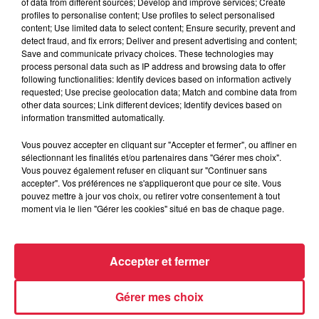
of data from different sources; Develop and improve services; Create
profiles to personalise content; Use profiles to select personalised
content; Use limited data to select content; Ensure security, prevent and
detect fraud, and fix errors; Deliver and present advertising and content;
6 août 2026
Save and communicate privacy choices. These technologies may
Au zoo de Mulhouse : rencontre
process personal data such as IP address and browsing data to offer
avec les flamants rouges
following functionalities: Identify devices based on information actively
requested; Use precise geolocation data; Match and combine data from
other data sources; Link different devices; Identify devices based on
information transmitted automatically.
Vous pouvez accepter en cliquant sur "Accepter et fermer", ou affiner en
sélectionnant les finalités et/ou partenaires dans "Gérer mes choix".
Vous pouvez également refuser en cliquant sur "Continuer sans
À découvrir également
accepter". Vos préférences ne s'appliqueront que pour ce site. Vous
pouvez mettre à jour vos choix, ou retirer votre consentement à tout
moment via le lien "Gérer les cookies" situé en bas de chaque page.
Accepter et fermer
Gérer mes choix