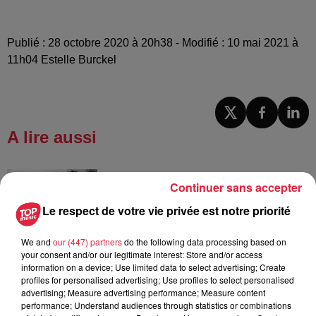
Publié : 28 octobre 2020 à 20h38 - Modifié : 10 mai 2021 à
11h04 Estelle Burckel
A lire aussi
6 août 2026
Continuer sans accepter
À Hoerdt, de l’eau brune sort des
robinets
Le respect de votre vie privée est notre priorité
We and
our (447) partners
do the following data processing based on
your consent and/or our legitimate interest: Store and/or access
information on a device; Use limited data to select advertising; Create
6 août 2026
profiles for personalised advertising; Use profiles to select personalised
Tags antisémites à Strasbourg :
advertising; Measure advertising performance; Measure content
Catherine Trautmann réagit
performance; Understand audiences through statistics or combinations