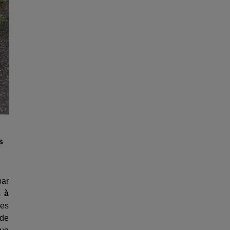
s
par
s
à
ses
 de