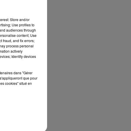
erest: Store and/or
tising; Use profiles to
ure
tand audiences through
personalise content; Use
 fraud, and fix errors;
and
 may process personal
mation actively
vices; Identify devices
rtenaires dans "Gérer
s'appliqueront que pour
les cookies" situé en
st
le
,
nts
ous
ent