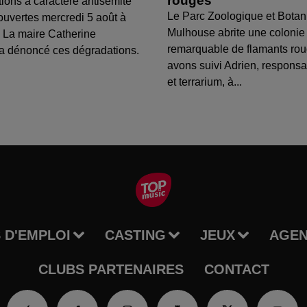
rouges
tions à caractère antisémite
Le Parc Zoologique et Botan
ouvertes mercredi 5 août à
Mulhouse abrite une colonie
 La maire Catherine
remarquable de flamants ro
a dénoncé ces dégradations.
avons suivi Adrien, respons
et terrarium, à...
 D'EMPLOI
CASTING
JEUX
AGE
CLUBS PARTENAIRES
CONTACT