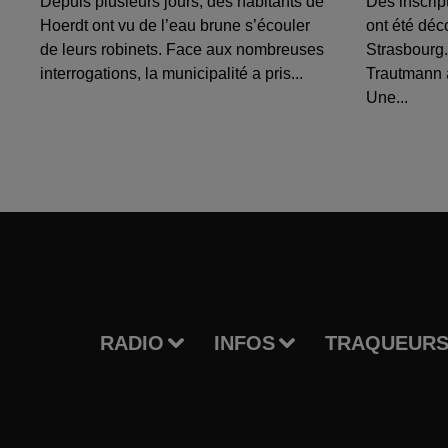
Depuis plusieurs jours, des habitants de
Des inscrip
Hoerdt ont vu de l’eau brune s’écouler
ont été déc
de leurs robinets. Face aux nombreuses
Strasbourg.
interrogations, la municipalité a pris...
Trautmann 
Une...
RADIO
INFOS
TRAQUEURS