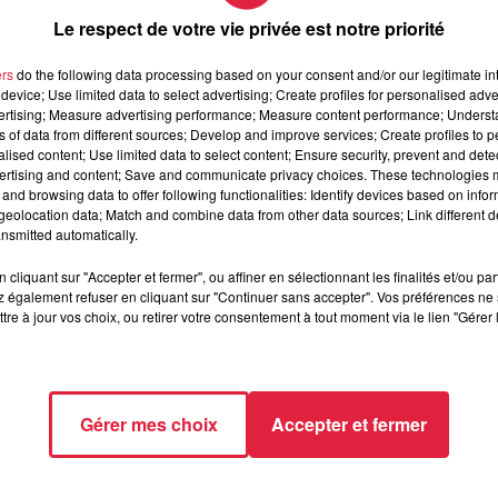
Le respect de votre vie privée est notre priorité
ers
do the following data processing based on your consent and/or our legitimate int
device; Use limited data to select advertising; Create profiles for personalised adver
 en contact avec des produits dangereux et aussi une meille
vertising; Measure advertising performance; Measure content performance; Unders
 de Lutterbach.
ns of data from different sources; Develop and improve services; Create profiles to 
alised content; Use limited data to select content; Ensure security, prevent and detect
té des applicateurs mais aussi des habitants. Là on arrive qu
ertising and content; Save and communicate privacy choices. These technologies
and browsing data to offer following functionalities: Identify devices based on infor
uire complètement les risques pour les agents.
eolocation data; Match and combine data from other data sources; Link different de
nsmitted automatically.
cliquant sur "Accepter et fermer", ou affiner en sélectionnant les finalités et/ou pa
 également refuser en cliquant sur "Continuer sans accepter". Vos préférences ne 
tre à jour vos choix, ou retirer votre consentement à tout moment via le lien "Gérer 
importance de limiter les produits chimiques,
le mouvement e
urs, un beau petit potager, avec
des produits d'origine naturel
 de "Ma Jardinerie" à Lampertheim, avec Raphaël, vendeur en pla
Gérer mes choix
Accepter et fermer
ore tous les types de produits, même si les plus nocifs sont s
ent que par les produits phytosanitaires chimiques, qu'ils estim
r qu'on en vend encore...
"