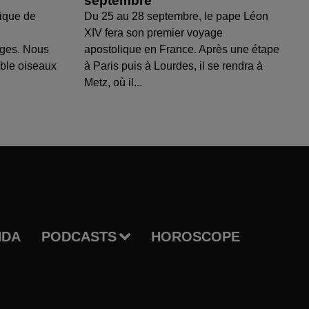
septembre
ique de
Du 25 au 28 septembre, le pape Léon
XIV fera son premier voyage
uges. Nous
apostolique en France. Après une étape
able oiseaux
à Paris puis à Lourdes, il se rendra à
Metz, où il...
NDA
PODCASTS
HOROSCOPE