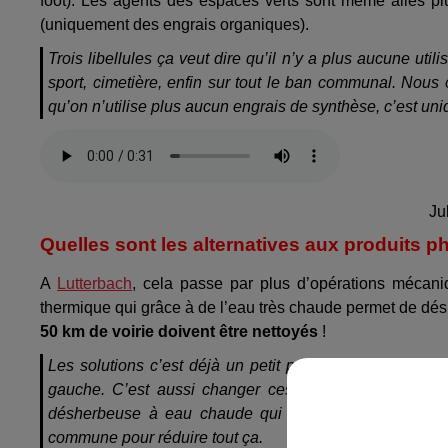
foot). Les agents des espaces verts sont même allés plu
(uniquement des engrais organiques).
Trois libellules ça veut dire qu’il n’y a plus aucune utili
sport, cimetière, enfin sur tout le ban communal. Nous 
qu’on n’utilise plus aucun engrais de synthèse, c’est un
Ju
Quelles sont les alternatives aux produits p
A
Lutterbach
, cela passe par plus d’opérations mécani
thermique qui grâce à de l’eau très chaude permet de désher
50 km de voirie doivent être nettoyés
!
Les solutions c’est déjà un petit peu communiquer pour
gauche. C’est aussi changer ces méthodes, de faire 
désherbeuse à eau chaude qui remplace les produits 
commune pour réduire tout ça.