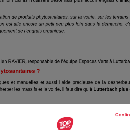
s loin car ils n’utilisent désormais plus aucun engrais chimi
sation de produits phytosanitaires, sur la voirie, sur les terrains
on est allé encore un petit peu plus loin dans la démarche, c’
iquement de l’engrais organique.
lien RAVIER
,
responsable de l’équipe Espaces Verts à Lutterb
hytosanitaires ?
ques et manuelles et aussi l’aide précieuse de la désherbe
ber les massifs et la voirie. Il faut dire qu’
à Lutterbach plus
 que les gens acceptent de voir un petit peu de vert à droit
plus de désherbage manuel. Nous on a fait l’acquisition d’
Contin
phytosanitaires. On a aussi de l’aide d’une association de