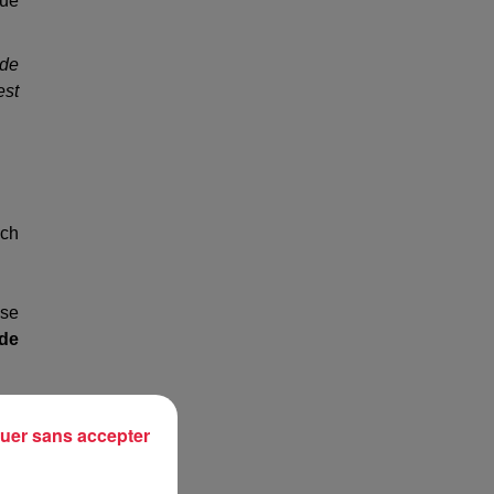
que
 de
est
ach
use
 de
e à
une
uer sans accepter
 la