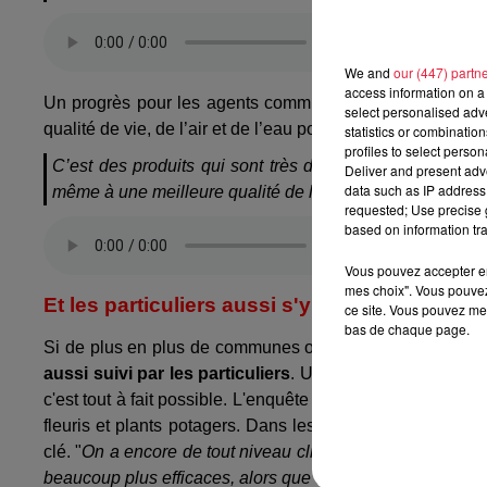
We and
our (447) partn
access information on a 
Un progrès pour les agents communaux qui ne sont plus
select personalised ad
qualité de vie, de l’air et de l’eau pour les 6 500 habitants
statistics or combinatio
profiles to select person
C’est des produits qui sont très dangereux pour la san
Deliver and present adv
data such as IP address 
même à une meilleure qualité de l’eau, de l’air. Et à réd
requested; Use precise g
based on information tra
Vous pouvez accepter en 
mes choix". Vous pouvez
Et les particuliers aussi s'y mettent
ce site. Vous pouvez met
bas de chaque page.
Si de plus en plus de communes ont pris conscience de l'
aussi suivi par les particuliers
. Un beau parterre de fle
c'est tout à fait possible. L'enquête se poursuit du côté
fleuris et plants potagers. Dans les rayons on trouve enc
clé. "
On a encore de tout niveau clientèle. Certains ne jur
beaucoup plus efficaces, alors que d'autres hurlent de voi