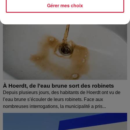
Gérer mes choix
À Hoerdt, de l’eau brune sort des robinets
Depuis plusieurs jours, des habitants de Hoerdt ont vu de
l’eau brune s’écouler de leurs robinets. Face aux
nombreuses interrogations, la municipalité a pris...