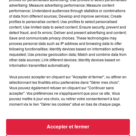
advertising; Measure advertising performance; Measure content
performance; Understand audiences through statistics or combinations
6 août 2026
of data from different sources; Develop and improve services; Create
Tags antisémites à Strasbourg :
profiles to personalise content; Use profiles to select personalised
Catherine Trautmann réagit
content; Use limited data to select content; Ensure security, prevent and
detect fraud, and fix errors; Deliver and present advertising and content;
Save and communicate privacy choices. These technologies may
process personal data such as IP address and browsing data to offer
following functionalities: Identify devices based on information actively
6 août 2026
requested; Use precise geolocation data; Match and combine data from
Au zoo de Mulhouse : rencontre
other data sources; Link different devices; Identify devices based on
avec les flamants rouges
information transmitted automatically.
Vous pouvez accepter en cliquant sur "Accepter et fermer", ou affiner en
sélectionnant les finalités et/ou partenaires dans "Gérer mes choix".
Vous pouvez également refuser en cliquant sur "Continuer sans
accepter". Vos préférences ne s'appliqueront que pour ce site. Vous
pouvez mettre à jour vos choix, ou retirer votre consentement à tout
moment via le lien "Gérer les cookies" situé en bas de chaque page.
À découvrir également
Accepter et fermer