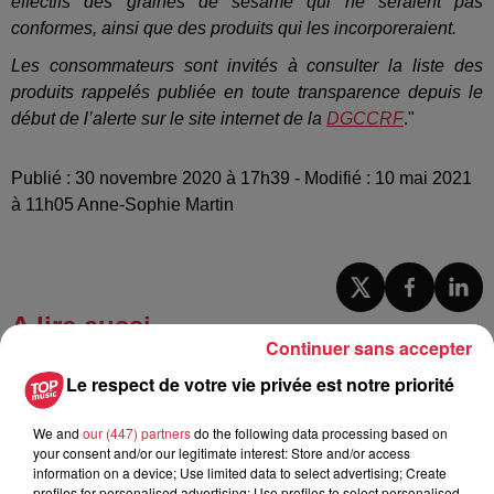
effectifs des graines de sésame qui ne seraient pas
conformes, ainsi que des produits qui les incorporeraient.
Les consommateurs sont invités à consulter la liste des
produits rappelés publiée en toute transparence depuis le
début de l’alerte sur le site internet de la
DGCCRF
."
Publié : 30 novembre 2020 à 17h39 - Modifié : 10 mai 2021
à 11h05 Anne-Sophie Martin
A lire aussi
Continuer sans accepter
Le respect de votre vie privée est notre priorité
6 août 2026
À Hoerdt, de l’eau brune sort des
robinets
We and
our (447) partners
do the following data processing based on
your consent and/or our legitimate interest: Store and/or access
information on a device; Use limited data to select advertising; Create
profiles for personalised advertising; Use profiles to select personalised