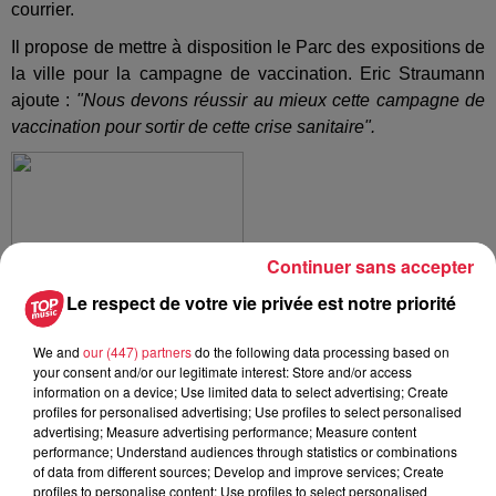
courrier.
Il propose de mettre à disposition le Parc des expositions de
la ville pour la campagne de vaccination. Eric Straumann
ajoute :
"Nous devons réussir au mieux cette campagne de
vaccination pour sortir de cette crise sanitaire".
Continuer sans accepter
Le respect de votre vie privée est notre priorité
We and
our (447) partners
do the following data processing based on
your consent and/or our legitimate interest: Store and/or access
information on a device; Use limited data to select advertising; Create
profiles for personalised advertising; Use profiles to select personalised
advertising; Measure advertising performance; Measure content
performance; Understand audiences through statistics or combinations
of data from different sources; Develop and improve services; Create
profiles to personalise content; Use profiles to select personalised