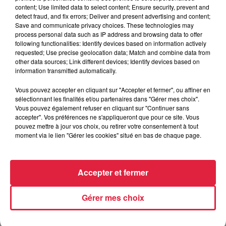
content; Use limited data to select content; Ensure security, prevent and
detect fraud, and fix errors; Deliver and present advertising and content;
Yves Hemedinger réagit suite à sa visite du centre de
Save and communicate privacy choices. These technologies may
vaccination de Fribourg
process personal data such as IP address and browsing data to offer
following functionalities: Identify devices based on information actively
Le député de la 1ère circonscription du Haut-Rhin, Yves
requested; Use precise geolocation data; Match and combine data from
Hemedinger, pointe du doigt la lenteur de la campagne de
other data sources; Link different devices; Identify devices based on
information transmitted automatically.
vaccination de la France suite à sa visite dans le centre de
vaccination de Fribourg en Allemagne :
"
Je me suis rendu
Vous pouvez accepter en cliquant sur "Accepter et fermer", ou affiner en
ce matin dans le centre de vaccination de Fribourg. Ce
sélectionnant les finalités et/ou partenaires dans "Gérer mes choix".
Vous pouvez également refuser en cliquant sur "Continuer sans
que j'ai vu me conforte hélas dans l'idée que nous
accepter". Vos préférences ne s'appliqueront que pour ce site. Vous
sommes en France face à un scandale d'Etat
. Après
pouvez mettre à jour vos choix, ou retirer votre consentement à tout
l'échec sur le masque, voilà l'échec sur la vaccination.
En
moment via le lien "Gérer les cookies" situé en bas de chaque page.
deux heures à Fribourg, ce sont autant de personnes
qui ont été vaccinées que dans toute la France en une
semaine !
Cela démontre une fois encore l'incurie de notre
Accepter et fermer
administration française, sclérosée par la
bureaucratie. Notre organisation de santé reposant sur les
Gérer mes choix
ARS, véritables Ministères de la Santé au sein du Ministère
de la Santé, ne fonctionne pas. Je demande au