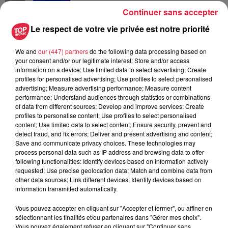
Continuer sans accepter
14h33
Au zoo de Mulhouse : rencontre
Le respect de votre vie privée est notre priorité
avec les flamants rouges
We and
our (447) partners
do the following data processing based on
your consent and/or our legitimate interest: Store and/or access
information on a device; Use limited data to select advertising; Create
profiles for personalised advertising; Use profiles to select personalised
advertising; Measure advertising performance; Measure content
performance; Understand audiences through statistics or combinations
of data from different sources; Develop and improve services; Create
À découvrir également
profiles to personalise content; Use profiles to select personalised
content; Use limited data to select content; Ensure security, prevent and
detect fraud, and fix errors; Deliver and present advertising and content;
Save and communicate privacy choices. These technologies may
process personal data such as IP address and browsing data to offer
following functionalities: Identify devices based on information actively
requested; Use precise geolocation data; Match and combine data from
other data sources; Link different devices; Identify devices based on
information transmitted automatically.
Vous pouvez accepter en cliquant sur "Accepter et fermer", ou affiner en
sélectionnant les finalités et/ou partenaires dans "Gérer mes choix".
Vous pouvez également refuser en cliquant sur "Continuer sans