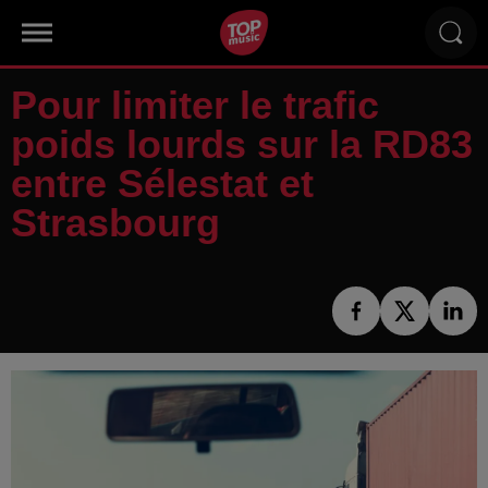
Pour limiter le trafic
poids lourds sur la RD83
entre Sélestat et
Strasbourg