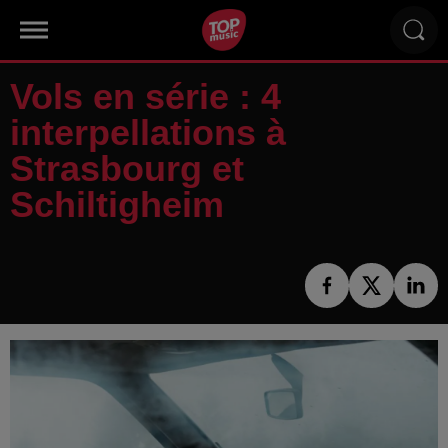
Vols en série : 4
interpellations à
Strasbourg et
Schiltigheim