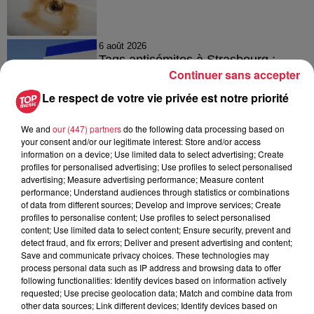
6 août 2026
Tags antisémites à Strasbourg :
Continuer sans accepter
Catherine Trautmann réagit
Le respect de votre vie privée est notre priorité
We and
our (447) partners
do the following data processing based on
6 août 2026
your consent and/or our legitimate interest: Store and/or access
Au zoo de Mulhouse : rencontre
information on a device; Use limited data to select advertising; Create
profiles for personalised advertising; Use profiles to select personalised
avec les flamants rouges
advertising; Measure advertising performance; Measure content
performance; Understand audiences through statistics or combinations
of data from different sources; Develop and improve services; Create
profiles to personalise content; Use profiles to select personalised
content; Use limited data to select content; Ensure security, prevent and
detect fraud, and fix errors; Deliver and present advertising and content;
Save and communicate privacy choices. These technologies may
À découvrir également
process personal data such as IP address and browsing data to offer
following functionalities: Identify devices based on information actively
requested; Use precise geolocation data; Match and combine data from
other data sources; Link different devices; Identify devices based on