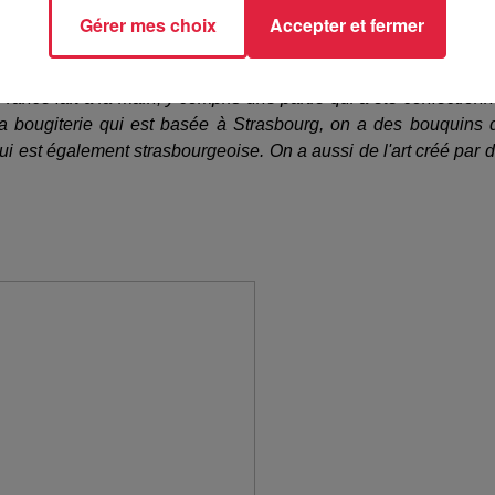
déposer leurs produits à vélo
", Adèle insiste sur la notion
Gérer mes choix
Accepter et fermer
uits qui vient d'Europe, notamment d'Allemagne, on a aussi 
 maximum de cultiver le local.
rance fait à la main, y compris une partie qui a été confection
 bougiterie qui est basée à Strasbourg, on a des bouquins 
ui est également strasbourgeoise. On a aussi de l'art créé par 