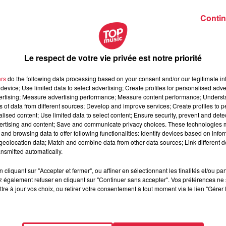
Contin
oche avec un cadenas, pour dissimuler les sextoys.
Le respect de votre vie privée est notre priorité
ers
do the following data processing based on your consent and/or our legitimate int
device; Use limited data to select advertising; Create profiles for personalised adver
vertising; Measure advertising performance; Measure content performance; Unders
ns of data from different sources; Develop and improve services; Create profiles to 
alised content; Use limited data to select content; Ensure security, prevent and detect
ertising and content; Save and communicate privacy choices. These technologies
and browsing data to offer following functionalities: Identify devices based on infor
eolocation data; Match and combine data from other data sources; Link different de
nsmitted automatically.
cliquant sur "Accepter et fermer", ou affiner en sélectionnant les finalités et/ou pa
 également refuser en cliquant sur "Continuer sans accepter". Vos préférences ne 
tre à jour vos choix, ou retirer votre consentement à tout moment via le lien "Gérer 