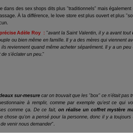
uve dans des sex shops dits plus "traditionnels" mais également
age. À la différence, le love store est plus ouvert et plus "sof
acun.
, précise Adèle Roy :
"
avant la Saint Valentin, il y a avant tout
ouple ou bien même en famille. Il y a des mères qui viennent a
al ils reviennent quand même acheter séparément. Il y a un peu
t de s'éclater un peu
."
adeaux sur-mesure
car on trouvait que les "box" ce n'était pas t
uestionnaire à remplir, comme par exemple qu'est ce qui v
hoses comme ça. De ce fait,
on réalise un coffret mystère m
ue chose qu'on a pensé pour la personne, donc il y a toujours
uste de venir nous demander
".