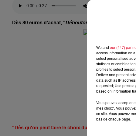
Dès 80 euros d'achat, "
Déboutonné.e.s" offre une sac
We and
our (447) partn
access information on a 
select personalised ad
statistics or combinatio
profiles to select person
Deliver and present adv
data such as IP address 
requested; Use precise g
based on information tra
Vous pouvez accepter en 
mes choix". Vous pouvez
ce site. Vous pouvez met
bas de chaque page.
"Dès qu'on peut faire le choix du local, on le fait"