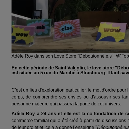
Adèle Roy dans son Love Store "Déboutonné.e.s". /@Top
En cette période de Saint Valentin, le love store "Dé
est située au 5 rue du Marché à Strasbourg. Il faut savo
C'est un lieu d'exploration particulier, le mot d'ordre pour 
corps,
de
comprendre ses envies
ou d'assouvir ses fa
personne majeure qui passera la porte de cet univers.
Adèle Roy a 24 ans et elle est la co-fondatrice de 
commerce familial qui a été créé à partir de discussions au
de leur projet et cela a donné l'enseigne "
Déboutonné.e.