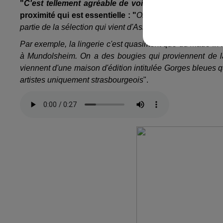
"
C'est tellement agréable de voir les artisans nous 
proximité qui est essentielle : "
On a une gamme de prod
partie de la sélection qui vient d'Asie. Mais on essaye au
Par exemple, la lingerie c'est quasiment que du Made in F
à Mundolsheim. On a des bougies qui proviennent de la
viennent d'une maison d'édition intitulée Gorges bleues q
artistes uniquement strasbourgeois
".