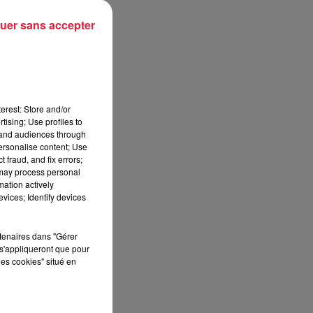
uer sans accepter
erest: Store and/or
tising; Use profiles to
tand audiences through
personalise content; Use
 fraud, and fix errors;
 may process personal
mation actively
vices; Identify devices
rtenaires dans "Gérer
s'appliqueront que pour
les cookies" situé en