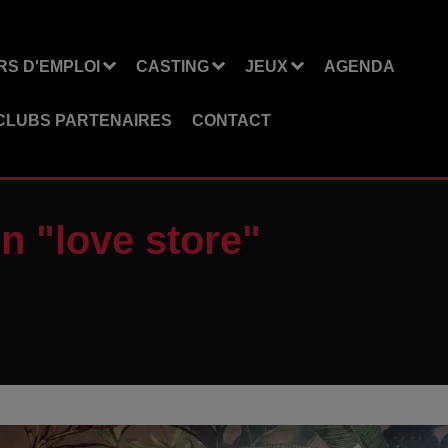
S D'EMPLOI
CASTING
JEUX
AGENDA
CLUBS PARTENAIRES
CONTACT
on "love store"