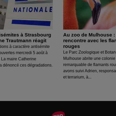
isémites à Strasbourg
Au zoo de Mulhouse :
ine Trautmann réagit
rencontre avec les fl
rouges
tions à caractère antisémite
Le Parc Zoologique et Botan
ouvertes mercredi 5 août à
Mulhouse abrite une colonie
 La maire Catherine
remarquable de flamants ro
a dénoncé ces dégradations.
avons suivi Adrien, respons
et terrarium, à...