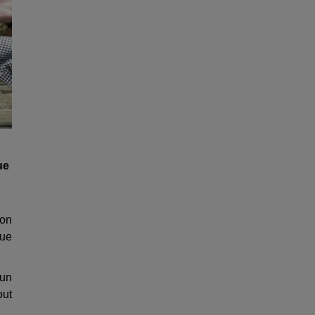
ue
son
que
 un
out