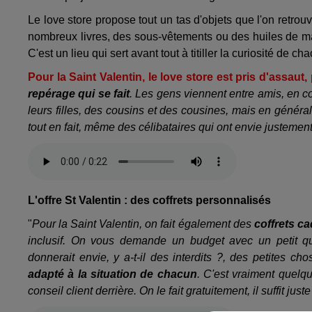
Le love store propose tout un tas d'objets que l'on retro
nombreux livres, des sous-vêtements ou des huiles de mass
C'est un lieu qui sert avant tout à titiller la curiosité de ch
Pour la Saint Valentin, le love store est pris d'assaut
repérage qui se fait
. Les gens viennent entre amis, en c
leurs filles, des cousins et des cousines, mais en génér
tout en fait, même des célibataires qui ont envie justemen
L'offre St Valentin : des coffrets personnalisés
"
Pour la Saint Valentin, on fait également des
coffrets c
inclusif. On vous demande un budget avec un petit q
donnerait envie, y a-t-il des interdits ?, des petites c
adapté à la situation de chacun
. C'est vraiment quelq
conseil client derrière. On le fait gratuitement, il suffit j