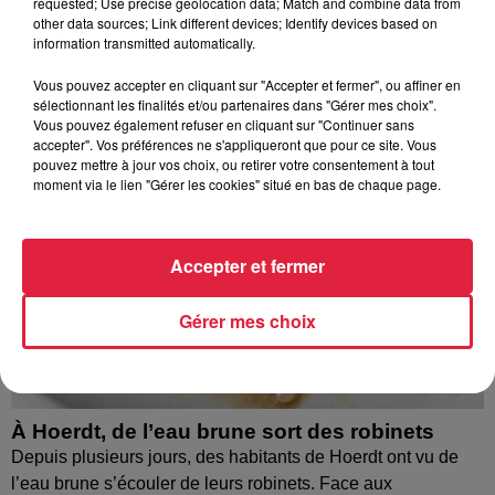
À découvrir également
requested; Use precise geolocation data; Match and combine data from
other data sources; Link different devices; Identify devices based on
information transmitted automatically.
Vous pouvez accepter en cliquant sur "Accepter et fermer", ou affiner en
sélectionnant les finalités et/ou partenaires dans "Gérer mes choix".
Vous pouvez également refuser en cliquant sur "Continuer sans
accepter". Vos préférences ne s'appliqueront que pour ce site. Vous
pouvez mettre à jour vos choix, ou retirer votre consentement à tout
moment via le lien "Gérer les cookies" situé en bas de chaque page.
Accepter et fermer
Gérer mes choix
À Hoerdt, de l’eau brune sort des robinets
Depuis plusieurs jours, des habitants de Hoerdt ont vu de
l’eau brune s’écouler de leurs robinets. Face aux