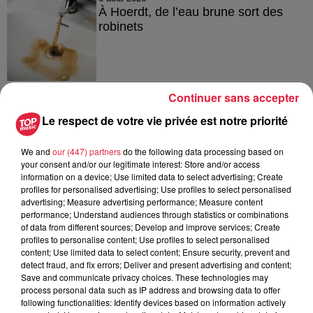
À Hoerdt, de l’eau brune sort des
robinets
6 août 2026
Continuer sans accepter
Tags antisémites à Strasbourg :
Le respect de votre vie privée est notre priorité
Catherine Trautmann réagit
We and
our (447) partners
do the following data processing based on
your consent and/or our legitimate interest: Store and/or access
information on a device; Use limited data to select advertising; Create
6 août 2026
profiles for personalised advertising; Use profiles to select personalised
Au zoo de Mulhouse : rencontre
advertising; Measure advertising performance; Measure content
avec les flamants rouges
performance; Understand audiences through statistics or combinations
of data from different sources; Develop and improve services; Create
profiles to personalise content; Use profiles to select personalised
content; Use limited data to select content; Ensure security, prevent and
detect fraud, and fix errors; Deliver and present advertising and content;
Save and communicate privacy choices. These technologies may
process personal data such as IP address and browsing data to offer
following functionalities: Identify devices based on information actively