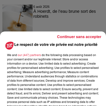
6 août 2026
À Hoerdt, de l’eau brune sort des
robinets
Continuer sans accepter
6 août 2026
Tags antisémites à Strasbourg :
Le respect de votre vie privée est notre priorité
Catherine Trautmann réagit
We and
our (447) partners
do the following data processing based on
your consent and/or our legitimate interest: Store and/or access
information on a device; Use limited data to select advertising; Create
profiles for personalised advertising; Use profiles to select personalised
6 août 2026
advertising; Measure advertising performance; Measure content
Au zoo de Mulhouse : rencontre
performance; Understand audiences through statistics or combinations
avec les flamants rouges
of data from different sources; Develop and improve services; Create
profiles to personalise content; Use profiles to select personalised
content; Use limited data to select content; Ensure security, prevent and
detect fraud, and fix errors; Deliver and present advertising and content;
Save and communicate privacy choices. These technologies may
process personal data such as IP address and browsing data to offer
following functionalities: Identify devices based on information actively