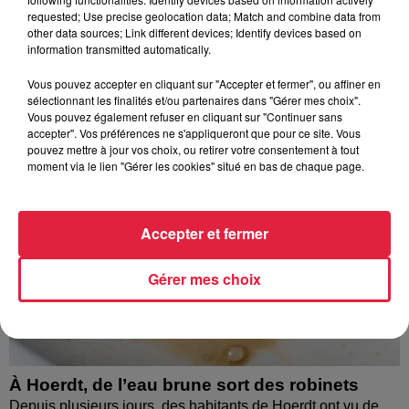
requested; Use precise geolocation data; Match and combine data from
À découvrir également
other data sources; Link different devices; Identify devices based on
information transmitted automatically.
Vous pouvez accepter en cliquant sur "Accepter et fermer", ou affiner en
sélectionnant les finalités et/ou partenaires dans "Gérer mes choix".
Vous pouvez également refuser en cliquant sur "Continuer sans
accepter". Vos préférences ne s'appliqueront que pour ce site. Vous
pouvez mettre à jour vos choix, ou retirer votre consentement à tout
moment via le lien "Gérer les cookies" situé en bas de chaque page.
Accepter et fermer
Gérer mes choix
À Hoerdt, de l’eau brune sort des robinets
Depuis plusieurs jours, des habitants de Hoerdt ont vu de