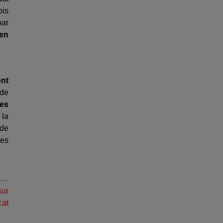
ois
par
en
ont
 de
es
 la
 de
des
sur
cat