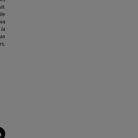
it.
lle
 va
 la
pas
rs.