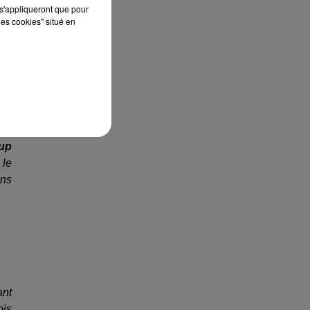
ent
s'appliqueront que pour
rès
les cookies" situé en
re
oup
 le
ins
ant
ois