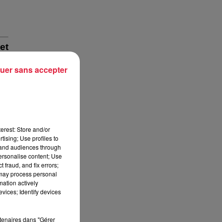
et
uer sans accepter
 un
 -,
est
erest: Store and/or
ent
tising; Use profiles to
tand audiences through
personalise content; Use
 fraud, and fix errors;
 may process personal
mation actively
vices; Identify devices
rès
rtenaires dans "Gérer