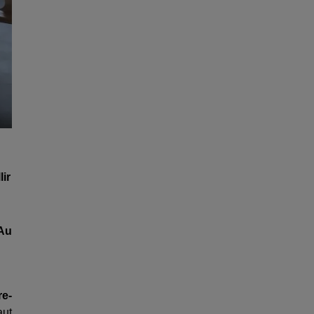
lir
Au
re-
aut