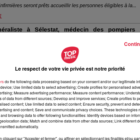
rmières seront prêts accueillir les personnes éligibles à la...
1
éraliste à Sélestat, médecin des pompiers 
centre de vaccination.
Contin
 de vaccination ?
 région. Parce qu’il permet d’avoir beaucoup de place, d’
avoir
ins qu’on a, avec une réelle montée en puissance possible
Le respect de votre vie privée est notre priorité
que les gens ne se croisent pas en entrant et en sortant. Donc c’
ers
do the following data processing based on your consent and/or our legitimate int
’est ce qui manquait à l’hôpital (de Sélestat). Donc c’est vraim
device; Use limited data to select advertising; Create profiles for personalised adver
vertising; Measure advertising performance; Measure content performance; Unders
ns of data from different sources; Develop and improve services; Create profiles to 
alised content; Use limited data to select content; Ensure security, prevent and detect
ertising and content; Save and communicate privacy choices. These technologies
and browsing data to offer following functionalities: Identify devices based on infor
eolocation data; Match and combine data from other data sources; Link different de
nsmitted automatically.
arce que c’est
une administration absolument démentielle
, t
cliquant sur "Accepter et fermer", ou affiner en sélectionnant les finalités et/ou pa