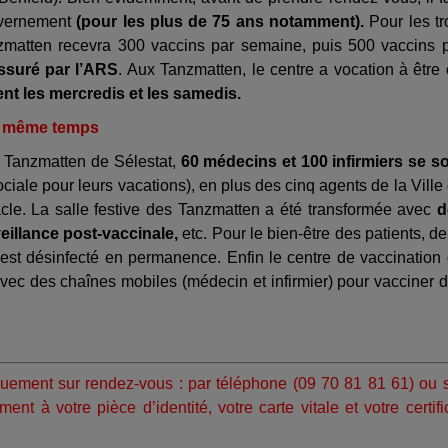
uvernement
(pour les plus de 75 ans notamment).
Pour les tr
zmatten recevra 300 vaccins par semaine, puis 500 vaccins 
suré par l’ARS
. Aux Tanzmatten, le centre a vocation à être
t les mercredis et les samedis.
en même temps
s Tanzmatten de Sélestat,
60 médecins et 100 infirmiers se s
ociale pour leurs vacations), en plus des cinq agents de la Ville
acle. La salle festive des Tanzmatten a été transformée avec
d
illance post-vaccinale,
etc. Pour le bien-être des patients, de
 est désinfecté en permanence. Enfin le centre de vaccination
vec des chaînes mobiles (médecin et infirmier) pour vacciner 
quement sur rendez-vous : par téléphone (09 70 81 81 61) ou 
nt à votre pièce d’identité, votre carte vitale et votre certifi