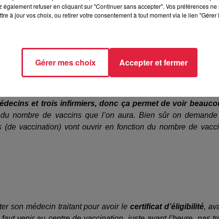
aucoup de contacts, c’est 50 coups de fil par jour. C’est extrêmem
 également refuser en cliquant sur "Continuer sans accepter". Vos préférences ne 
 est très content. Mais il ne faut pas rester sur son repos car ap
tre à jour vos choix, ou retirer votre consentement à tout moment via le lien "Gérer 
Gérer mes choix
Accepter et fermer
est-à-dire un médecin et un infirmier tous les jours,
là on ouv
édecins et trois infirmiers, donc ça permet de voir beauc
du nombre de vaccins que l’on aura. Bien sûr on demande
s (de vaccination) vont ouvrir en fonction du nombre de vacc
er son médecin traitant pour avoir le
certificat d’éligibilité
, av
aut venir au centre de vaccination, juste avant l’heure, pas tr