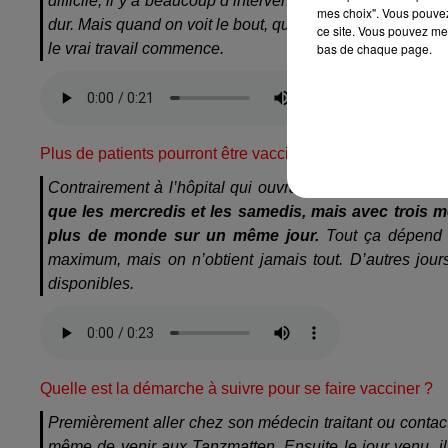
difficile, il y a beaucoup d’intervenants, il faut faire be
mes choix". Vous pouvez
dur. Mais quand on voit le bout, que ça va ouvrir enfin, on
ce site. Vous pouvez met
bas de chaque page.
le vrai travail commence.
Plus de patients pourront être vaccinés ?
Contrairement à l’hôpital qui ouvrait avec une chaine, c’
que les mercredis et les samedis, mais avec trois m
plus de monde sur un même jour.
Tout ça dépend 
maximum, mais on n’obtient jamais tout. D’autres jour
disponibles.
Quelle est la démarche à suivre pour se faire vacciner ?
Premièrement aller chez son médecin traitant ou contact
même de venir aux Tanzmatten. Ensuite le jour venu, il f