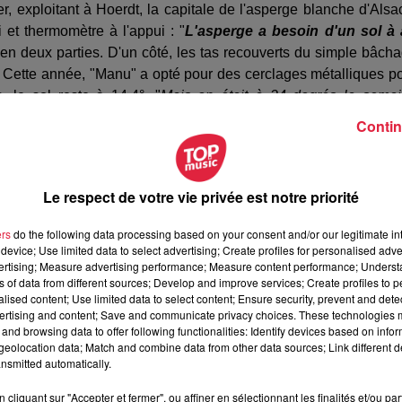
 exploitant à Hoerdt, la capitale de l'asperge blanche d'Alsa
i et thermomètre à l'appui : "
L'asperge a besoin d'un sol à
en deux parties. D'un côté, les tas recouverts du simple bâch
ort. Cette année, "Manu" a opté pour des cerclages métalliques p
 le sol reste à 14,4°. "
Mais on était à 24 degrés la sema
 mal à suivre la demande.
Beaucoup de gens en veulent, mais
Contin
fait le bonheur des gastronomes. Pour l'heure, ça se complique
l'agriculteur, c'est de voir le marché se saturer dès le redoux.
"Si
Le respect de votre vie privée est notre priorité
grande quantité à écouler.
" Les prix devraient alors s'effondrer,
ers
do the following data processing based on your consent and/or our legitimate int
device; Use limited data to select advertising; Create profiles for personalised adver
vertising; Measure advertising performance; Measure content performance; Unders
ns of data from different sources; Develop and improve services; Create profiles to 
alised content; Use limited data to select content; Ensure security, prevent and detect
ertising and content; Save and communicate privacy choices. These technologies
and browsing data to offer following functionalities: Identify devices based on infor
eolocation data; Match and combine data from other data sources; Link different de
nsmitted automatically.
cliquant sur "Accepter et fermer", ou affiner en sélectionnant les finalités et/ou pa