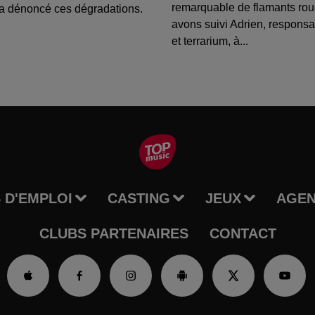
remarquable de flamants ro
a dénoncé ces dégradations.
avons suivi Adrien, respons
et terrarium, à...
 D'EMPLOI
CASTING
JEUX
AGE
CLUBS PARTENAIRES
CONTACT