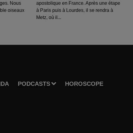
uges. Nous
apostolique en France. Après une étape
able oiseaux
à Paris puis à Lourdes, il se rendra à
Metz, où il...
NDA
PODCASTS
HOROSCOPE