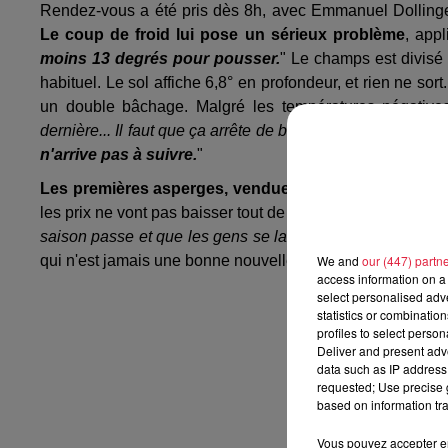
Rendez-vous a été pris dès 8h, avec Emmanuel Dollinger,
Le coup de froid lui pose un sérieux problème
, appl
moins 13 degrés pour pousser.
" Le champs est divisé 
habituel. Le sol affiche 6,8° en profondeur, et rien ne s
un double bâchage. Malgré les températures négatives,
dernière... Il faut que ça arrête de baisser. On a déjà du
n'arrive pas à suivre.
"
Les premières asperges, vendues 13€ le kilo
ont déjà 
les prix ne vont pas baisser tout de suite. La crainte, pour 
saison passe et que les gens se lassent, on va avoir une 
qui n'est jamais une bonne nouvelle pour un producteur.
We and
our (447) partn
access information on a 
select personalised ad
statistics or combinatio
profiles to select person
Deliver and present adv
data such as IP address 
requested; Use precise g
based on information tra
Vous pouvez accepter en 