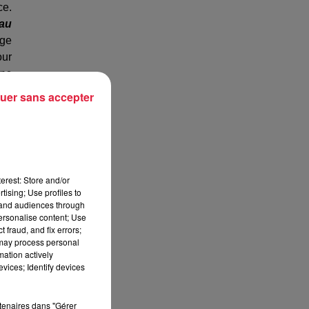
ce.
 au
age
our
ine
 on
uer sans accepter
 et
 la
 ce
erest: Store and/or
tising; Use profiles to
tand audiences through
personalise content; Use
 fraud, and fix errors;
 may process personal
mation actively
vices; Identify devices
rtenaires dans "Gérer