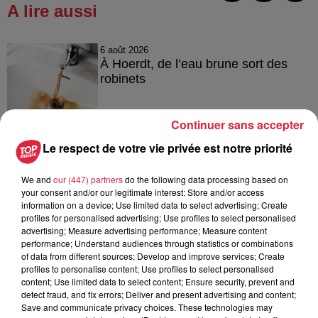
A lire aussi
6 août 2026
À Hoerdt, de l’eau brune sort des
robinets
Continuer sans accepter
6 août 2026
Le respect de votre vie privée est notre priorité
Tags antisémites à Strasbourg :
Catherine Trautmann réagit
We and
our (447) partners
do the following data processing based on
your consent and/or our legitimate interest: Store and/or access
information on a device; Use limited data to select advertising; Create
profiles for personalised advertising; Use profiles to select personalised
advertising; Measure advertising performance; Measure content
6 août 2026
performance; Understand audiences through statistics or combinations
Au zoo de Mulhouse : rencontre
of data from different sources; Develop and improve services; Create
avec les flamants rouges
profiles to personalise content; Use profiles to select personalised
content; Use limited data to select content; Ensure security, prevent and
detect fraud, and fix errors; Deliver and present advertising and content;
Save and communicate privacy choices. These technologies may