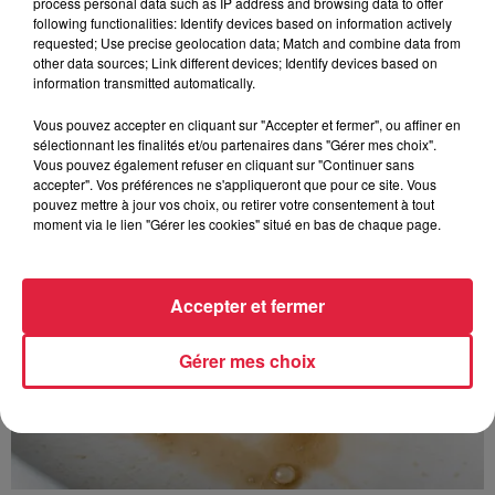
process personal data such as IP address and browsing data to offer
following functionalities: Identify devices based on information actively
requested; Use precise geolocation data; Match and combine data from
other data sources; Link different devices; Identify devices based on
À découvrir également
information transmitted automatically.
Vous pouvez accepter en cliquant sur "Accepter et fermer", ou affiner en
sélectionnant les finalités et/ou partenaires dans "Gérer mes choix".
Vous pouvez également refuser en cliquant sur "Continuer sans
accepter". Vos préférences ne s'appliqueront que pour ce site. Vous
pouvez mettre à jour vos choix, ou retirer votre consentement à tout
moment via le lien "Gérer les cookies" situé en bas de chaque page.
Accepter et fermer
Gérer mes choix