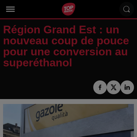
Région Grand Est : un
nouveau coup de pouce
pour une conversion au
superéthanol