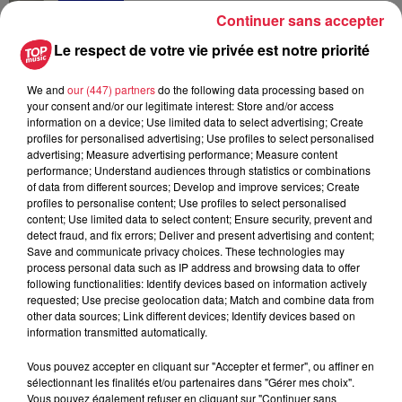
Continuer sans accepter
6 août 2026
Au zoo de Mulhouse : rencontre
Le respect de votre vie privée est notre priorité
avec les flamants rouges
We and
our (447) partners
do the following data processing based on
your consent and/or our legitimate interest: Store and/or access
information on a device; Use limited data to select advertising; Create
profiles for personalised advertising; Use profiles to select personalised
advertising; Measure advertising performance; Measure content
performance; Understand audiences through statistics or combinations
of data from different sources; Develop and improve services; Create
À découvrir également
profiles to personalise content; Use profiles to select personalised
content; Use limited data to select content; Ensure security, prevent and
detect fraud, and fix errors; Deliver and present advertising and content;
Save and communicate privacy choices. These technologies may
process personal data such as IP address and browsing data to offer
following functionalities: Identify devices based on information actively
requested; Use precise geolocation data; Match and combine data from
other data sources; Link different devices; Identify devices based on
information transmitted automatically.
Vous pouvez accepter en cliquant sur "Accepter et fermer", ou affiner en
sélectionnant les finalités et/ou partenaires dans "Gérer mes choix".
Vous pouvez également refuser en cliquant sur "Continuer sans