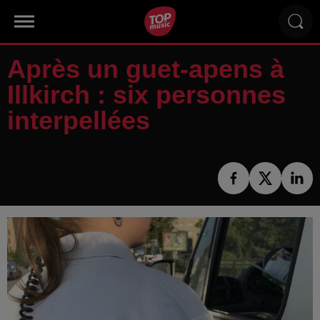
Après un guet-apens à
Illkirch : six personnes
interpellées