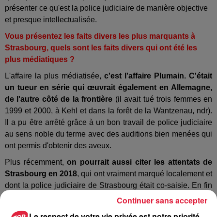
présenter ce qu'est la police judiciaire de manière objective
et presque intellectualisée.
Vous présentez les faits divers les plus marquants à
Strasbourg, quels sont les faits divers qui ont été les
plus médiatiques ?
L'affaire la plus médiatisée,
c'est l'affaire Plumain. C'était
un tueur en série qui œuvrait également en Allemagne,
de l'autre côté de la frontière
(il avait tué trois femmes en
1999 et 2000, à Kehl et dans la forêt de la Wantzenau, ndr).
Il a pu être arrêté grâce à un bon travail de police judiciaire
au sens noble du terme avec des auditions bien menées qui
ont permis d'obtenir des aveux.
Plus récemment,
on pourrait aussi citer les attentats de
Strasbourg en 2018
, qui ont vraiment marqué localement et
dont la police judiciaire de Strasbourg était co-saisie. En fin
d'exposition, nous évoquons toutes les thématiques qui
Continuer sans accepter
nous occupent actuellement : le cybercrime, la lutte contre le
Le respect de votre vie privée est notre priorité