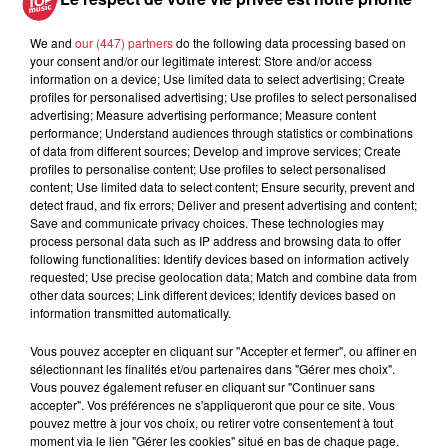
terrorisme, contre le proxénétisme, la lutte contre les
stupéfiants qui est une priorité ministérielle actuelle. Tous
We and
our (447) partners
do the following data processing based on
ces thèmes sont évoqués.
your consent and/or our legitimate interest: Store and/or access
information on a device; Use limited data to select advertising; Create
profiles for personalised advertising; Use profiles to select personalised
advertising; Measure advertising performance; Measure content
performance; Understand audiences through statistics or combinations
of data from different sources; Develop and improve services; Create
profiles to personalise content; Use profiles to select personalised
content; Use limited data to select content; Ensure security, prevent and
detect fraud, and fix errors; Deliver and present advertising and content;
Save and communicate privacy choices. These technologies may
process personal data such as IP address and browsing data to offer
following functionalities: Identify devices based on information actively
requested; Use precise geolocation data; Match and combine data from
other data sources; Link different devices; Identify devices based on
information transmitted automatically.
Vous pouvez accepter en cliquant sur "Accepter et fermer", ou affiner en
sélectionnant les finalités et/ou partenaires dans "Gérer mes choix".
Vous pouvez également refuser en cliquant sur "Continuer sans
accepter". Vos préférences ne s'appliqueront que pour ce site. Vous
pouvez mettre à jour vos choix, ou retirer votre consentement à tout
moment via le lien "Gérer les cookies" situé en bas de chaque page.