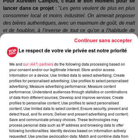
Pour Aurélien Campos, c'était le bon moment pour se
lancer dans ce projet
: "
Les gens veulent de plus en plus
consommer local et moins industriel. On aimerait proposer
des bières authentiques, avec un maximum de goût, de malt
et de houblon, à l'inverse de tout ce qu'on a l'habitude de
consommer. On veut de plus en plus aller vers le
Continuer sans accepter
producteur."
Le respect de votre vie privée est notre priorité
Le brassage est une pratique qui semble séduire
beaucoup d'Alsaciens et de Français.
Pour Aurélien,
We and
our (447) partners
do the following data processing based on
your consent and/or our legitimate interest: Store and/or access
"c
'est une pratique qui est assez répandue. Il y a un tout un
information on a device; Use limited data to select advertising; Create
phénomène autour. Ce n'est pas propre à la bière. Les gens
profiles for personalised advertising; Use profiles to select personalised
veulent de plus en plus faire eux-mêmes pour savoir ce
advertising; Measure advertising performance; Measure content
performance; Understand audiences through statistics or combinations
qu'ils consomment."
of data from different sources; Develop and improve services; Create
profiles to personalise content; Use profiles to select personalised
Une licence IV pour en faire un lieu dynamique
content; Use limited data to select content; Ensure security, prevent and
Au-delà de la simple brasserie, Aurélien souhaite en
detect fraud, and fix errors; Deliver and present advertising and content;
Save and communicate privacy choices. These technologies may
faire un véritable espace de vie
: "
La licence servira à
process personal data such as IP address and browsing data to offer
créer un lieu de rencontre à la brasserie. On veut que ce soit
following functionalities: Identify devices based on information actively
un endroit dynamique où les gens aiment venir. Nous avons
requested; Use precise geolocation data; Match and combine data from