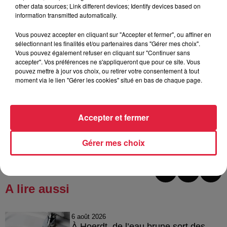
other data sources; Link different devices; Identify devices based on
donc pensé investir dans cette licence pour organiser des
information transmitted automatically.
soirées événements comme des fêtes de la bière, des
Oktoberfest et pourquoi pas des afterworks.
(...)
Cette
Vous pouvez accepter en cliquant sur "Accepter et fermer", ou affiner en
sélectionnant les finalités et/ou partenaires dans "Gérer mes choix".
licence nous permet de servir les bières sur place et de les
Vous pouvez également refuser en cliquant sur "Continuer sans
faire déguster. Sans la licence, les personnes pourront
accepter". Vos préférences ne s'appliqueront que pour ce site. Vous
uniquement acheter nos bières capsulées et repartir avec
pouvez mettre à jour vos choix, ou retirer votre consentement à tout
moment via le lien "Gérer les cookies" situé en bas de chaque page.
pour les boire tout seul chez eux, ce qui n'est pas très
joyeux.
"
Accepter et fermer
Publié : 25 juin 2021 à 12h00 - Modifié : 30 octobre 2025 à
16h48 Rédaction
Gérer mes choix
A lire aussi
6 août 2026
À Hoerdt, de l’eau brune sort des