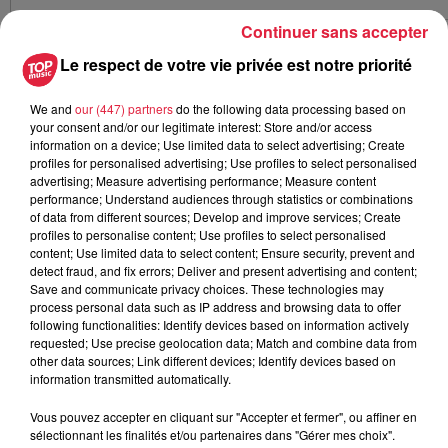
Continuer sans accepter
Il y a eu de nombreuses réactions sur Twitter.
Le respect de votre vie privée est notre priorité
âš ï¸ 5h00 - On est d’accord que la terre a bien tremblée à
#Brumath
en
#Alsace
. Cela a réveillé toute la maison ! Et
We and
our (447) partners
do the following data processing based on
ce bruit de vague souterraine très perceptible… ðŸ¥µ Et
your consent and/or our legitimate interest: Store and/or access
information on a device; Use limited data to select advertising; Create
ailleurs, ça va ?
profiles for personalised advertising; Use profiles to select personalised
advertising; Measure advertising performance; Measure content
— Eric Vial (@Arioviste)
June 26, 2021
performance; Understand audiences through statistics or combinations
Le plus long et plus fort séisme ces derniers temps celui-
of data from different sources; Develop and improve services; Create
profiles to personalise content; Use profiles to select personalised
ci, on est d’accord ? Impressionnant….
#Strasbourg
content; Use limited data to select content; Ensure security, prevent and
detect fraud, and fix errors; Deliver and present advertising and content;
— Emmanuel Esteban (@esteban067)
June 26, 2021
Save and communicate privacy choices. These technologies may
process personal data such as IP address and browsing data to offer
Magnitude de 4,3 avec un épicentre au nord de
following functionalities: Identify devices based on information actively
Strasbourg pour le CEA.
requested; Use precise geolocation data; Match and combine data from
On.saura d'ici peu si l'origine est naturelle ou induite par
other data sources; Link different devices; Identify devices based on
information transmitted automatically.
l'activité humaine...
pic.twitter.com/qv72wU1Br5
— Alain Fontanel (@AlainFontanel)
June 26, 2021
Vous pouvez accepter en cliquant sur "Accepter et fermer", ou affiner en
sélectionnant les finalités et/ou partenaires dans "Gérer mes choix".