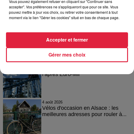
Vous pouvez également refuser en cliquant sur "Continuer sans
Publié : 26 juin 2021 à 7h24 - Modifié : 8 novembre 2021 à
accepter". Vos préférences ne s'appliqueront que pour ce site. Vous
pouvez mettre à jour vos choix, ou retirer votre consentement à tout
12h14 Anne-Sophie Martin
moment via le lien "Gérer les cookies" situé en bas de chaque page.
Accepter et fermer
A lire aussi
Gérer mes choix
5 août 2026
Europa-Park : des précisons sur
l’après Euro-Mir
4 août 2026
Vélos d'occasion en Alsace : les
meilleures adresses pour rouler à...