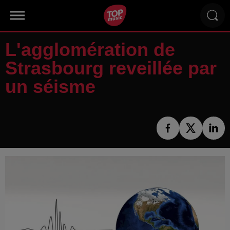
L'agglomération de
Strasbourg reveillée par
un séisme