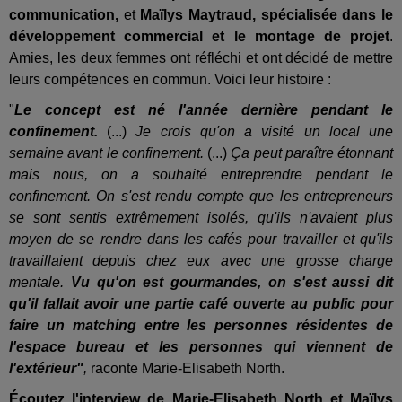
communication,
et
Maïlys Maytraud, spécialisée dans le
développement commercial et le montage de projet
.
Amies, les deux femmes ont réfléchi et ont décidé de mettre
leurs compétences en commun. Voici leur histoire :
"
Le concept est né l'année dernière pendant le
confinement.
(...)
Je crois qu'on a visité un local une
semaine avant le confinement.
(...)
Ç
a peut paraître étonnant
mais nous, on a souhaité entreprendre pendant le
confinement. On s'est rendu compte que les entrepreneurs
se sont sentis extrêmement isolés, qu'ils n'avaient plus
moyen de se rendre dans les cafés pour travailler et qu'ils
travaillaient depuis chez eux avec une grosse charge
mentale.
Vu qu'on est gourmandes, on s'est aussi dit
qu'il fallait avoir une partie café ouverte au public pour
faire un matching entre les personnes résidentes de
l'espace bureau et les personnes qui viennent de
l'extérieur"
,
raconte Marie-Elisabeth North.
É
coutez l'interview de Marie-Elisabeth North et Maïlys