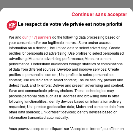
Continuer sans accepter
Le respect de votre vie privée est notre priorité
We and
our (447) partners
do the following data processing based on
your consent and/or our legitimate interest: Store and/or access
information on a device; Use limited data to select advertising; Create
profiles for personalised advertising; Use profiles to select personalised
advertising; Measure advertising performance; Measure content
performance; Understand audiences through statistics or combinations
of data from different sources; Develop and improve services; Create
profiles to personalise content; Use profiles to select personalised
Paul et Joe au travail. /@ Top Music - LD
content; Use limited data to select content; Ensure security, prevent and
detect fraud, and fix errors; Deliver and present advertising and content;
"
On ne valorise pas assez les savoir-faire. Les concepts où
Save and communicate privacy choices. These technologies may
toutes les marques se ressemblent, ce n'est pas ce qu'on a
process personal data such as IP address and browsing data to offer
following functionalities: Identify devices based on information actively
envie de porter comme projet.
Aujourd'hui, il y a plein de
requested; Use precise geolocation data; Match and combine data from
belles initiatives, de beaux entrepreneurs et de beaux
other data sources; Link different devices; Identify devices based on
savoir-faire qui méritent d'avoir une vitrine. Nous
information transmitted automatically.
souhaitions, par notre projet, participer pour les aider à
Vous pouvez accepter en cliquant sur "Accepter et fermer", ou affiner en
briller
", conclut Maïlys.