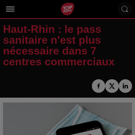
Haut-Rhin : le pass
sanitaire n'est plus
nécessaire dans 7
centres commerciaux