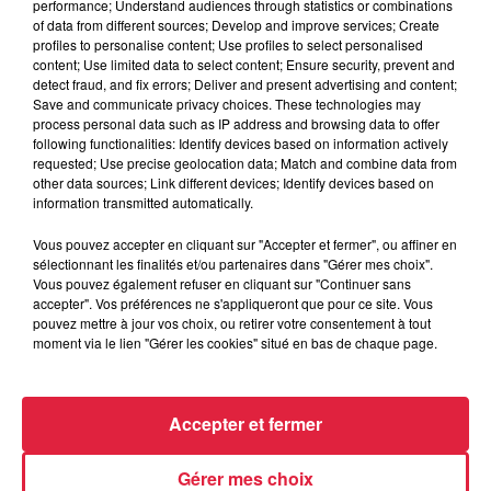
performance; Understand audiences through statistics or combinations
Catherine Trautmann réagit
of data from different sources; Develop and improve services; Create
profiles to personalise content; Use profiles to select personalised
content; Use limited data to select content; Ensure security, prevent and
detect fraud, and fix errors; Deliver and present advertising and content;
Save and communicate privacy choices. These technologies may
6 août 2026
process personal data such as IP address and browsing data to offer
Au zoo de Mulhouse : rencontre
following functionalities: Identify devices based on information actively
requested; Use precise geolocation data; Match and combine data from
avec les flamants rouges
other data sources; Link different devices; Identify devices based on
information transmitted automatically.
Vous pouvez accepter en cliquant sur "Accepter et fermer", ou affiner en
sélectionnant les finalités et/ou partenaires dans "Gérer mes choix".
Vous pouvez également refuser en cliquant sur "Continuer sans
accepter". Vos préférences ne s'appliqueront que pour ce site. Vous
À découvrir également
pouvez mettre à jour vos choix, ou retirer votre consentement à tout
moment via le lien "Gérer les cookies" situé en bas de chaque page.
Accepter et fermer
Gérer mes choix