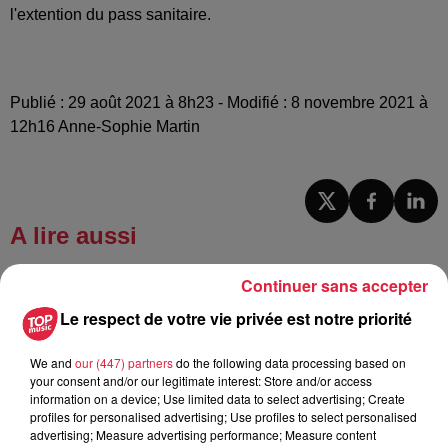
l'extention du pass sanitaire.
Publié : 29 août 2021 à 8h23 - Modifié : 8 novembre 2021 à
12h16 Anne-Sophie Martin
A lire aussi
Continuer sans accepter
6 août 2026
À Hoerdt, de l’eau brune sort des
Le respect de votre vie privée est notre priorité
robinets
We and
our (447) partners
do the following data processing based on
your consent and/or our legitimate interest: Store and/or access
information on a device; Use limited data to select advertising; Create
profiles for personalised advertising; Use profiles to select personalised
6 août 2026
advertising; Measure advertising performance; Measure content
Tags antisémites à Strasbourg :