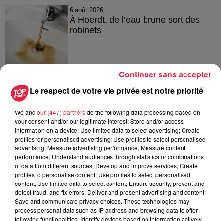
6 août 2026
À Hoerdt, de l’eau brune sort des
robinets
Continuer sans accepter
6 août 2026
Tags antisémites à Strasbourg :
Le respect de votre vie privée est notre priorité
Catherine Trautmann réagit
We and
our (447) partners
do the following data processing based on
your consent and/or our legitimate interest: Store and/or access
information on a device; Use limited data to select advertising; Create
profiles for personalised advertising; Use profiles to select personalised
6 août 2026
advertising; Measure advertising performance; Measure content
Au zoo de Mulhouse : rencontre
performance; Understand audiences through statistics or combinations
avec les flamants rouges
of data from different sources; Develop and improve services; Create
profiles to personalise content; Use profiles to select personalised
content; Use limited data to select content; Ensure security, prevent and
detect fraud, and fix errors; Deliver and present advertising and content;
Save and communicate privacy choices. These technologies may
process personal data such as IP address and browsing data to offer
following functionalities: Identify devices based on information actively