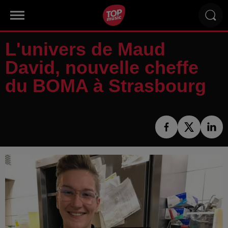
L'univers de Maud
David, nouvelle cheffe
du BOMA à Strasbourg