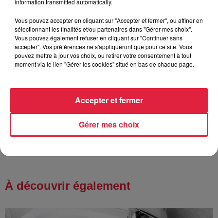
information transmitted automatically.
Vous pouvez accepter en cliquant sur "Accepter et fermer", ou affiner en
sélectionnant les finalités et/ou partenaires dans "Gérer mes choix".
6 août 2026
Vous pouvez également refuser en cliquant sur "Continuer sans
Tags antisémites à Strasbourg :
accepter". Vos préférences ne s'appliqueront que pour ce site. Vous
Catherine Trautmann réagit
pouvez mettre à jour vos choix, ou retirer votre consentement à tout
moment via le lien "Gérer les cookies" situé en bas de chaque page.
6 août 2026
Accepter et fermer
Au zoo de Mulhouse : rencontre
avec les flamants rouges
Gérer mes choix
À découvrir également