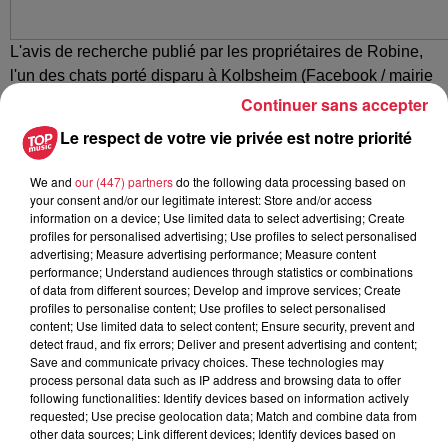
L'avis de recherche publié par les propriétaires de Robine,
l'un des chats porté disparu à Kolbsheim (Facebook / mairie
de Kolbsheim)
Continuer sans accepter
Le respect de votre vie privée est notre priorité
We and
our (447) partners
do the following data processing based on
Publié : 6 octobre 2021 à 9h00 - Modifié : 8 novembre 2021
your consent and/or our legitimate interest: Store and/or access
à 13h40 Rédaction
information on a device; Use limited data to select advertising; Create
profiles for personalised advertising; Use profiles to select personalised
advertising; Measure advertising performance; Measure content
performance; Understand audiences through statistics or combinations
of data from different sources; Develop and improve services; Create
profiles to personalise content; Use profiles to select personalised
A lire aussi
content; Use limited data to select content; Ensure security, prevent and
detect fraud, and fix errors; Deliver and present advertising and content;
Save and communicate privacy choices. These technologies may
6 août 2026
process personal data such as IP address and browsing data to offer
À Hoerdt, de l’eau brune sort des
following functionalities: Identify devices based on information actively
robinets
requested; Use precise geolocation data; Match and combine data from
other data sources; Link different devices; Identify devices based on