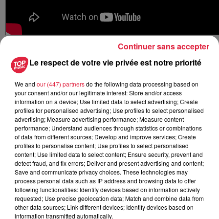
Continuer sans accepter
Pour suivre Maxime, il y a la page Facebook :
Contour
Le respect de votre vie privée est notre priorité
de France 2018
.
We and
our (447) partners
do the following data processing based on
Publié : 4 septembre 2018 à 11h54 - Modifié : 30 octobre
your consent and/or our legitimate interest: Store and/or access
information on a device; Use limited data to select advertising; Create
2025 à 16h48 Céline Rinckel
profiles for personalised advertising; Use profiles to select personalised
advertising; Measure advertising performance; Measure content
performance; Understand audiences through statistics or combinations
of data from different sources; Develop and improve services; Create
profiles to personalise content; Use profiles to select personalised
content; Use limited data to select content; Ensure security, prevent and
A lire aussi
detect fraud, and fix errors; Deliver and present advertising and content;
Save and communicate privacy choices. These technologies may
process personal data such as IP address and browsing data to offer
16h11
following functionalities: Identify devices based on information actively
Une journée à l'Écomusée d'Alsace à
requested; Use precise geolocation data; Match and combine data from
Ungersheim
other data sources; Link different devices; Identify devices based on
information transmitted automatically.