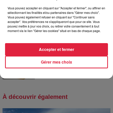
Vous pouvez accepter en cliquant sur "Accepter et fermer", ou affiner en
sélectionnant les finalités et/ou partenaires dans "Gérer mes choix".
6h38
Vous pouvez également refuser en cliquant sur "Continuer sans
Les sentiers poussettes de la Vallée
accepter". Vos préférences ne s'appliqueront que pour ce site. Vous
de Villé
pouvez mettre à jour vos choix, ou retirer votre consentement à tout
moment via le lien "Gérer les cookies" situé en bas de chaque page.
Accepter et fermer
6 août 2026
À Hoerdt, de l’eau brune sort des
robinets
Gérer mes choix
À découvrir également