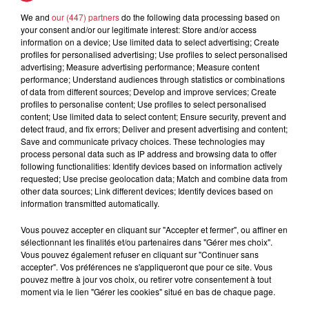
l'appartement, c'est une nouvelle page qui s'ouvre pour Marjorie
We and
our (447) partners
do the following data processing based on
your consent and/or our legitimate interest: Store and/or access
et Bastien.
information on a device; Use limited data to select advertising; Create
profiles for personalised advertising; Use profiles to select personalised
Le stress est assez haut ! C'est une nouvelle ville, et le
advertising; Measure advertising performance; Measure content
Master c'est quand même des études supérieures..."
performance; Understand audiences through statistics or combinations
of data from different sources; Develop and improve services; Create
profiles to personalise content; Use profiles to select personalised
content; Use limited data to select content; Ensure security, prevent and
detect fraud, and fix errors; Deliver and present advertising and content;
Save and communicate privacy choices. These technologies may
La dernière galère pour nos deux étudiants sera de se
process personal data such as IP address and browsing data to offer
dégoter un stage en entreprise dans le cadre de leur Master.
following functionalities: Identify devices based on information actively
requested; Use precise geolocation data; Match and combine data from
other data sources; Link different devices; Identify devices based on
information transmitted automatically.
Publié : 13 septembre 2018 à 8h20 - Modifié : 30 octobre
Vous pouvez accepter en cliquant sur "Accepter et fermer", ou affiner en
2025 à 16h48 Carole Campo
sélectionnant les finalités et/ou partenaires dans "Gérer mes choix".
Vous pouvez également refuser en cliquant sur "Continuer sans
accepter". Vos préférences ne s'appliqueront que pour ce site. Vous
pouvez mettre à jour vos choix, ou retirer votre consentement à tout
moment via le lien "Gérer les cookies" situé en bas de chaque page.