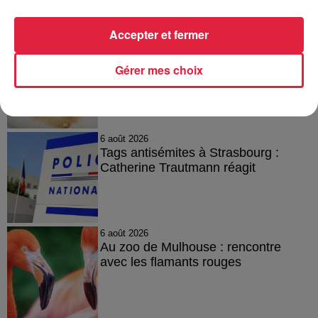
A lire aussi
Accepter et fermer
6 août 2026
À Hoerdt, de l’eau brune sort des
Gérer mes choix
robinets
6 août 2026
Tags antisémites à Strasbourg :
Catherine Trautmann réagit
6 août 2026
Au zoo de Mulhouse : rencontre
avec les flamants rouges