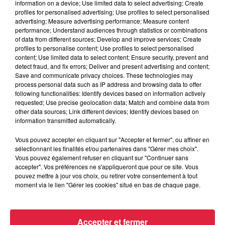
information on a device; Use limited data to select advertising; Create
profiles for personalised advertising; Use profiles to select personalised
advertising; Measure advertising performance; Measure content
performance; Understand audiences through statistics or combinations
of data from different sources; Develop and improve services; Create
6 août 2026
profiles to personalise content; Use profiles to select personalised
Tags antisémites à Strasbourg :
content; Use limited data to select content; Ensure security, prevent and
Catherine Trautmann réagit
detect fraud, and fix errors; Deliver and present advertising and content;
Save and communicate privacy choices. These technologies may
process personal data such as IP address and browsing data to offer
following functionalities: Identify devices based on information actively
requested; Use precise geolocation data; Match and combine data from
6 août 2026
other data sources; Link different devices; Identify devices based on
Au zoo de Mulhouse : rencontre
information transmitted automatically.
avec les flamants rouges
Vous pouvez accepter en cliquant sur "Accepter et fermer", ou affiner en
sélectionnant les finalités et/ou partenaires dans "Gérer mes choix".
Vous pouvez également refuser en cliquant sur "Continuer sans
accepter". Vos préférences ne s'appliqueront que pour ce site. Vous
pouvez mettre à jour vos choix, ou retirer votre consentement à tout
moment via le lien "Gérer les cookies" situé en bas de chaque page.
À découvrir également
Accepter et fermer