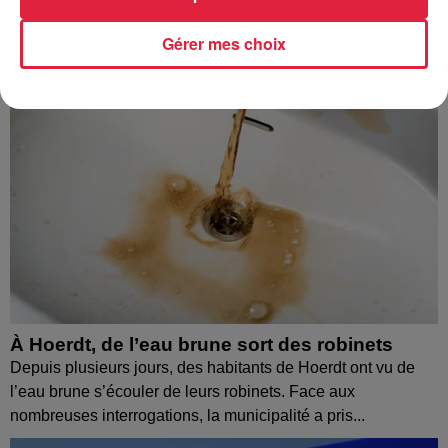
Gérer mes choix
À Hoerdt, de l’eau brune sort des robinets
Depuis plusieurs jours, des habitants de Hoerdt ont vu de
l’eau brune s’écouler de leurs robinets. Face aux
nombreuses interrogations, la municipalité a pris...