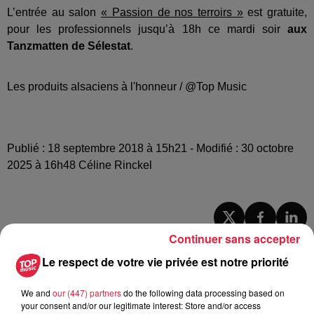
L’entrée au salon
« Passion de nos terroirs »
est gratuite,
pour les professionnels jusqu’à 18h ce mardi soir
aux
Tanzmatten de Sélestat
.
Les produits alsaciens à l'honneur / @Top Music
Publié : 18 septembre 2018 à 15h21 - Modifié : 30 octobre
2025 à 16h48 Céline Rinckel
Continuer sans accepter
A lire aussi
Le respect de votre vie privée est notre priorité
6 août 2026
We and
our (447) partners
do the following data processing based on
À Hoerdt, de l’eau brune sort des
your consent and/or our legitimate interest: Store and/or access
robinets