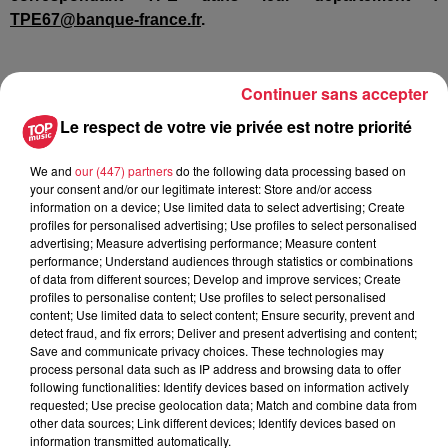
TPE67@banque-france.fr
.
Plus d’infos sur le surendettement sur
www.banque-
Continuer sans accepter
france.fr
ou par téléphone 0 811 901 801
Le respect de votre vie privée est notre priorité
Publié : 9 novembre 2018 à 7h00 - Modifié : 30 octobre 2025
We and
our (447) partners
do the following data processing based on
your consent and/or our legitimate interest: Store and/or access
à 16h48 Céline Rinckel
information on a device; Use limited data to select advertising; Create
profiles for personalised advertising; Use profiles to select personalised
advertising; Measure advertising performance; Measure content
performance; Understand audiences through statistics or combinations
of data from different sources; Develop and improve services; Create
A lire aussi
profiles to personalise content; Use profiles to select personalised
content; Use limited data to select content; Ensure security, prevent and
detect fraud, and fix errors; Deliver and present advertising and content;
Save and communicate privacy choices. These technologies may
6 août 2026
process personal data such as IP address and browsing data to offer
À Hoerdt, de l’eau brune sort des
following functionalities: Identify devices based on information actively
robinets
requested; Use precise geolocation data; Match and combine data from
other data sources; Link different devices; Identify devices based on
information transmitted automatically.