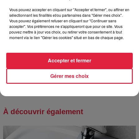
Vous pouvez accepter en cliquant sur "Accepter et fermer", ou affiner en
6 août 2026
sélectionnant les finalités et/ou partenaires dans "Gérer mes choix".
Tags antisémites à Strasbourg :
Vous pouvez également refuser en cliquant sur "Continuer sans
Catherine Trautmann réagit
accepter". Vos préférences ne s'appliqueront que pour ce site. Vous
pouvez mettre à jour vos choix, ou retirer votre consentement à tout
moment via le lien "Gérer les cookies" situé en bas de chaque page.
6 août 2026
Au zoo de Mulhouse : rencontre
Accepter et fermer
avec les flamants rouges
Gérer mes choix
À découvrir également