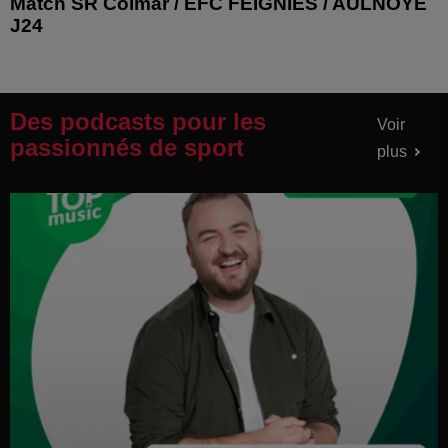
Match SR Colmar / EFC FEIGNIES / AULNOYE
J24
Des podcasts pour les
Voir
passionnés de sport
plus