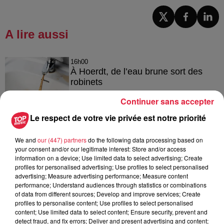
A lire aussi
16h00
À Hoerdt, de l’eau brune sort des
robinets
Continuer sans accepter
Le respect de votre vie privée est notre priorité
15h54
Tags antisémites à Strasbourg :
We and
our (447) partners
do the following data processing based on
Catherine Trautmann réagit
your consent and/or our legitimate interest: Store and/or access
information on a device; Use limited data to select advertising; Create
profiles for personalised advertising; Use profiles to select personalised
advertising; Measure advertising performance; Measure content
performance; Understand audiences through statistics or combinations
of data from different sources; Develop and improve services; Create
14h33
profiles to personalise content; Use profiles to select personalised
Au zoo de Mulhouse : rencontre
content; Use limited data to select content; Ensure security, prevent and
avec les flamants rouges
detect fraud, and fix errors; Deliver and present advertising and content;